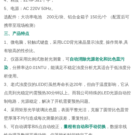
4、精度：±2%FS±1个字；
5、电源：AC 220V 50Hz。
选配件：大功率电池 200元/块、铝合金箱子 150元/个 （配置后可
携带至现场检测）
三、产品特点
1、微电脑，轻触式键盘，采用LCD背光液晶显示浊度, 操作简单,具
有较高的性价比。
2、仪器采用比例式散射光测量，可
自动消除光源老化和比色皿污
染
，分辨率达0.01NTU，能满足不稳定浊度分析尤其适合于低浊度分
析使用。
3、老式浊度仪的LED灯虽然寿命长达20年，但由于温度影响，它从
点亮到光稳定约需预热30分钟以上。而我公司特殊的LED光源自动控
制电路，光源稳定，解决了开机需要预热问题。
4、采用矩形光学玻璃比色皿，表面平整光洁，克服了圆管比色皿管
壁厚薄不均匀造成每次测量的误差，重复性好。
5、可自动调零和5点自动校正，
量程有自动和手动切换
，数据非线