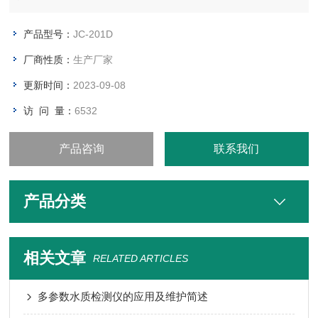
储、自动打印等特点，消解测定一体机，仪器操作简便，使用者
无需复杂的专业知识即可应用本产品。
产品型号：
JC-201D
厂商性质：
生产厂家
更新时间：
2023-09-08
访 问 量：
6532
产品咨询
联系我们
产品分类
相关文章
RELATED ARTICLES
多参数水质检测仪的应用及维护简述