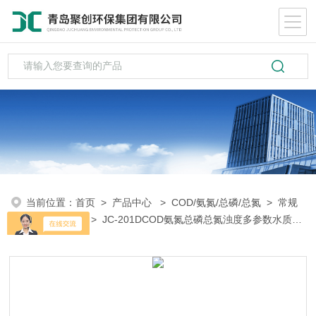
当前位置：
首页
>
产品中心
>
COD/氨氮/总磷/总氮
>
常规
多参数测定仪
> JC-201DCOD氨氮总磷总氮浊度多参数水质检
测仪