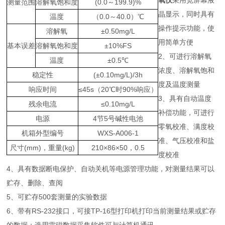
氧仪
采用宽屏幕液
测量范围
溶解氧饱和度
(0.0～199.9)%
晶显示，同时具有
温度
（0.0～40.0）℃
操作提示功能，使
溶解氧
±0.50mg/L
用简单方便
基本误差
溶解氧饱和度
±10%FS
2、可进行溶解氧
温度
±0.5℃
浓度、溶解氧饱和
稳定性
(±0.10mg/L)/3h
度及温度测量
响应时间
≤45s（20℃时90%响应）
3、具有自动温度
残余电流
≤0.10mg/L
补偿功能，可进行
电源
4节5号碱性电池
零氧校准、满度校
机箱外型编号
WXS-A006-1
准、气压校准和盐
尺寸(mm)，重量(kg)
210×86×50，0.5
度校准
4、具有数据断电保护、自动关机等电源管理功能，对测量结果可以
贮存、删除、查阅
5、可贮存500套测量的实验数据
6、带有RS-232接口，可接TP-16型打印机打印当前测量结果或贮存