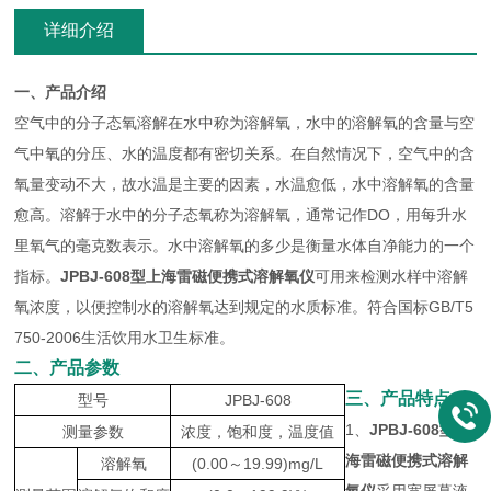
详细介绍
一、产品介绍
空气中的分子态氧溶解在水中称为溶解氧，水中的溶解氧的含量与空
气中氧的分压、水的温度都有密切关系。在自然情况下，空气中的含
氧量变动不大，故水温是主要的因素，水温愈低，水中溶解氧的含量
愈高。溶解于水中的分子态氧称为溶解氧，通常记作DO，用每升水
里氧气的毫克数表示。水中溶解氧的多少是衡量水体自净能力的一个
指标。
JPBJ-608型
上海雷磁便携式溶解氧仪
可用来检测水样中溶解
氧浓度，以便控制水的溶解氧达到规定的水质标准。符合国标GB/T5
750-2006生活饮用水卫生标准。
二、产品参数
三、产品特点
型号
JPBJ-608
1、
JPBJ-608型
上
测量参数
浓度，饱和度，温度值
海雷磁便携式溶解
溶解氧
(0.00～19.99)mg/L