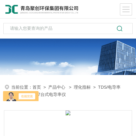
当前位置：
首页
>
产品中心
>
理化指标
>
TDS/电导率
仪
> DDS-307台式电导率仪