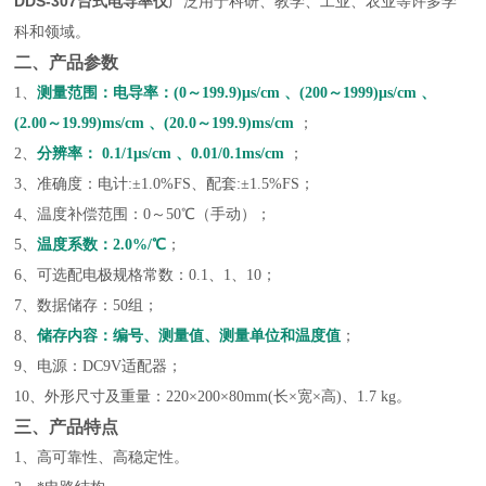
DDS-307
台式电导率仪
广泛用于科研、教学、工业、农业等许多学
科和领域。
二、产品参数
1、
测量范围：电导率
：
(0～199.9)μs/cm
、
(200～1999)μs/cm
、
(2.00～19.99)ms/cm
、
(20.0～199.9)ms/cm
；
2、
分辨率：
0.1/1μs/cm
、
0.01/0.1ms/cm
；
3、准确度：电计:±1.0%FS、配套:±1.5%FS；
4、温度补偿范围：0～50℃（手动）；
5、
温度系数
：
2.0%/℃
；
6、可选配电极规格常数：0.1、1、10；
7、数据储存：50组；
8、
储存内容：编号、测量值、测量单位和温度值
；
9、电源：DC9V适配器；
10、外形尺寸及重量：220×200×80mm(长×宽×高)、1.7 kg。
三、产品特点
1、高可靠性、高稳定性。