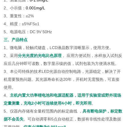
1、测量范围：
0-1.0mg/L
2、小示值：
0.001mg/L
3、重复性：≤2%
4、精度：±5%FS±1
5、电源电压：DC 9V 50Hz
三、产品特点
1、微电脑，轻触式键盘，LCD液晶数字清晰显示，使用方便。
2、采用
分光光度的光电比色原理
， 应用方便试剂，水样放入试剂反
应后几分钟即可读数，数字显示镍的值，试剂包装为方便滴水瓶。
3、本公司特殊的技术LED光源自动控制电路，光源稳定，解决了开
机需要预热问题。其光源寿命长达20年，开机时无需预热，可直接
使用。
4、
主机内置大功率锂电池和电源适配器，适用于实验室或野外现场
定量测量，充电2小时可连续使用4小时，即充即用
。
5、仪器内存储有全量程范围内的标定曲线 ，
具有断电保护，标定数
据不会丢失
。可自动调零和5点自动校正，数据有非线性处理及数据