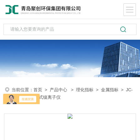
当前位置：
首页
>
产品中心
>
理化指标
>
金属指标
> JC-
NIE-1A型便携式镍离子仪