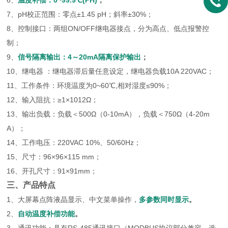
6、
温度补偿：
0~99.9℃(PH)
；
7、pH校正范围：零点±1.45 pH；斜率±30%；
8、控制接口：两组ON/OFF继电器接点，分为高点、低点报警控
制；
9、
信号隔离输出：
4～20mA隔离保护输出
；
10、继电器 ：继电器滞后量任意设定，继电器负载10A 220VAC；
11、工作条件：环境温度为0~60℃,相对湿度≤90%；
12、输入阻抗：≥1×1012Ω；
13、输出负载：负载＜500Ω（0-10mA），负载＜750Ω（4-20m
A）；
14、工作电压：220VAC 10%、50/60Hz；
15、尺寸：96×96×115 mm；
16、开孔尺寸：91×91mm；
三、产品特点
1、大屏幕点阵液晶显示、中文菜单操作，
多参数同时显示
。
2、
自动温度补偿功能
。