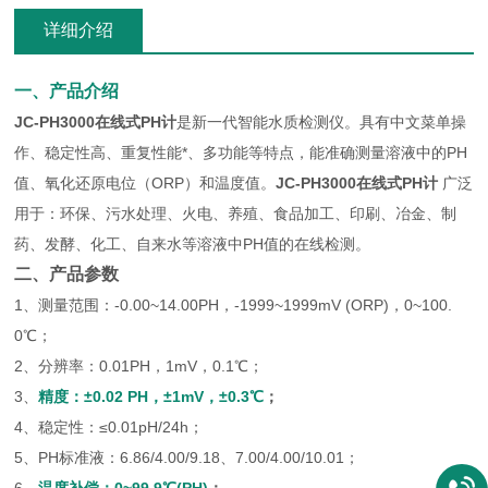
详细介绍
一、产品介绍
JC-PH3000
在线式PH计
是新一代智能水质检测仪。具有中文菜单操
作、稳定性高、重复性能*、多功能等特点，能准确测量溶液中的PH
值、氧化还原电位（ORP）和温度值。
JC-PH3000
在线式PH计
广泛
用于：环保、污水处理、火电、养殖、食品加工、印刷、冶金、制
药、发酵、化工、自来水等溶液中PH值的在线检测。
二、产品参数
1、测量范围：-0.00~14.00PH，-1999~1999mV (ORP)，0~100.
0℃；
2、分辨率：0.01PH，1mV，0.1℃；
3、
精度：
±0.02 PH，±1mV，±0.3℃
；
4、稳定性：≤0.01pH/24h；
5、PH标准液：6.86/4.00/9.18、7.00/4.00/10.01；