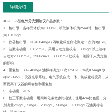
详细介绍
JC-OIL-6型
红外分光测油仪
产品参数：
1、检出限：当样品体积为1000ml，萃取液体积为25ml时，检出限
为0.01mg/L
2、仪器检出限：DL≤0.04mg/L(四氯化碳空白液测定11次的3倍SD)
3、波数准确度：±0.5cm-1。采用自动定位校准，30mg/L以上油样
自动对2930cm-1、2960cm-1、3030cm-1处校准，消除了人为定位
的影响
4、重复性：30～40mg/L油标样测定11次 RSD≤0.6%或0.5mg/L水
样RSD≤5%，仪器光学系统、电气系统自成一体，集成化程度高，从
而提高了仪器的可靠性和重复性
5、准确度：≤1%
6、校正系数准确度：用四氯化碳做参比溶液，使用4cm比色皿，分
别测量2mg/L、5mg/L、20mg/L、50mg/L、100mg/L石油类标准