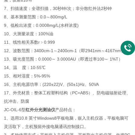
液，误差±10%
7、扫描速度：全谱扫描，30秒钟/次；非分散红外法2秒钟
8、基本测量范围：0.0～800mg/L
9、低检出浓度：0.0008mg/L(水样浓度)
10、大测量浓度：100%油
11、线性相关系数r﹥0.999
12、波数范围：3400cm-1～2400cm-1（即2941nm～4167nm）
13、吸光度范围：0.0000～ 3.0000AU（即透过率100～ 1%T）
14、温 度：10-55℃
15、相对湿度：5%-95%
16、主机电源功率：(220±22)V、(50±1)Hz、50VA
17、外壳材质：整体工程塑料结构（PC+ABS）、防电磁辐射处理、
抗冲击、防腐
JC-OIL-6型
红外分光测油仪
产品特点：
1、选用10.8 英寸Windows8平板电脑，嵌入主机仪器，平板电脑可
灵活取下，主机预留外接电脑通讯控制接口。