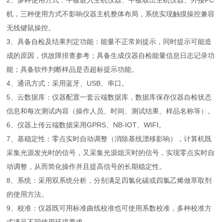
2、多种使用方式：平板嵌入主机仪器、平板取出主机仪器、外接PC
机，三种使用方式不影响仪器主机整体布局，系统实现触摸操控兼容
无线键鼠操控。
3、具备自检及结果判定功能：能量不正常则提示，同时提示可能造
成的原因，供故障排查参考；具备生成仪器自检能量信息日志记录功
能；具备软件判断样品是否超标提示功能。
4、通讯方式：采用蓝牙、USB、串口。
5、云数据库：仪器配置一套云端数据库，数据库保存仪器自检状态
信息和每次测试内容（操作人员、时间、测试结果、样品名称等）。
6、仪器上传云端数据采用GPRS、NB-IOT、WIFI。
7、基稳定性：零点实时自动调整（消除基线漂移影响），计算机既
采集光源发光时的信号，又采集光源熄灭时的信号，实现零点实时自
动调整，从而简化操作并且提高信号的长期稳定性。
8、系统：采用双系统分析，分别满足四氯化碳或四氯乙烯做萃取剂
的使用方法。
9、校准：仪器既可用标准曲线校准也可使用系数校准，多种校准方