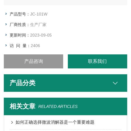
掩蔽剂可以测定高氯废水的微波密封消解 COD 快速测定仪，是
迄今为止国内较新型的专门用于监测各种废水，生活污水和地表
产品型号：
JC-101W
水化学需氧量的装置。
厂商性质：
生产厂家
更新时间：
2023-09-05
访 问 量：
2406
产品咨询
联系我们
产品分类
相关文章
RELATED ARTICLES
如何正确选择微波消解器是一个重要难题