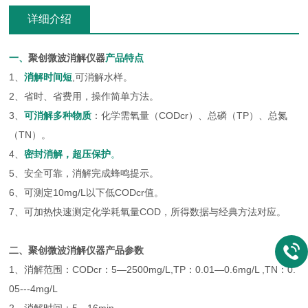
详细介绍
一、
聚创微波消解仪器
产品特点
1、
消解时间短
,可消解水样。
2、省时、省费用，操作简单方法。
3、
可消解多种物质
：化学需氧量（CODcr）、总磷（TP）、总氮
（TN）。
4、
密封消解，超压保护
。
5、安全可靠，消解完成蜂鸣提示。
6、可测定10mg/L以下低CODcr值。
7、可加热快速测定化学耗氧量COD，所得数据与经典方法对应。
二、
聚创微波消解仪器
产品参数
1、消解范围：CODcr：5—2500mg/L,TP：0.01—0.6mg/L ,TN：0.
05---4mg/L