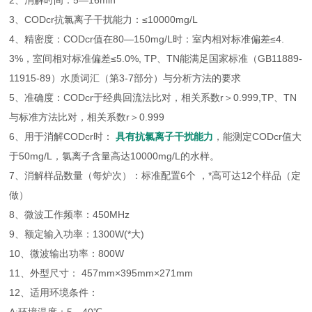
2、消解时间：5—16min
3、CODcr抗氯离子干扰能力：≤10000mg/L
4、精密度：CODcr值在80—150mg/L时：室内相对标准偏差≤4.
3%，室间相对标准偏差≤5.0%, TP、TN能满足国家标准（GB11889-
11915-89）水质词汇（第3-7部分）与分析方法的要求
5、准确度：CODcr于经典回流法比对，相关系数r＞0.999,TP、TN
与标准方法比对，相关系数r＞0.999
6、用于消解CODcr时：
具有抗氯离子干扰能力
，能测定CODcr值大
于50mg/L，氯离子含量高达10000mg/L的水样。
7、消解样品数量（每炉次）：标准配置6个 ，*高可达12个样品（定
做）
8、微波工作频率：450MHz
9、额定输入功率：1300W(*大)
10、微波输出功率：800W
11、外型尺寸： 457mm×395mm×271mm
12、适用环境条件：