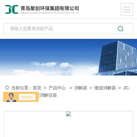
当前位置：
首页
>
产品中心
>
消解器
>
微波消解器
> JC-
101W聚创微波消解仪器