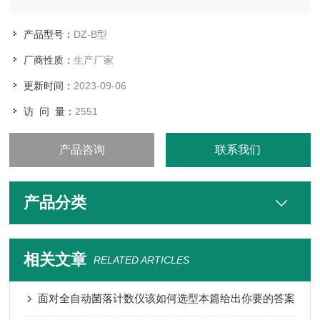
2、可各保存标准曲线10条及500个测定值，断电不丢失。
3、LCD大屏液晶中文显示，操作方便直观。
产品型号：
DZ-B型
4、具有打印功能：可对测试的记录立即打印或查询记录打印。
厂商性质：
生产厂家
5、USB接口，可连接电脑。
更新时间：
2023-09-06
访 问 量：
2551
产品咨询
联系我们
产品分类
相关文章
RELATED ARTICLES
面对全自动菌落计数仪该如何选型本篇给出你要的答案