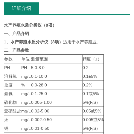
详细介绍
水产养殖水质分析仪（8项）
一、产品介绍
1、
水产养殖水质分析仪（8项）
适用于水产养殖业。
二、产品参数
参数
单位
测量范围
精度（±）
PH
PH
5.0-8.0
0.2
溶解氧
mg/L
0.1-10.0
0.1±5%
盐度
%
0.0-28.0
0.2%
氨氮
mg/L
0.1-25.0
0.1或5%
硫化物
mg/L
0.005-1.00
5%(F,S）
亚硝酸盐
mg/L
0.02-5.00
0.05或5%
汞
mg/L
0.002-0.50
0.005或5%
镉
mg/L
0.01-0.50
5%(F,S）