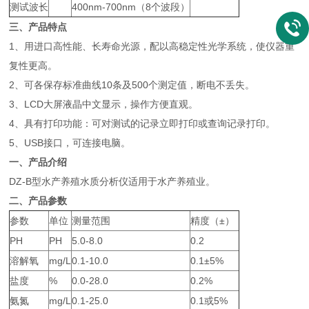
测试波长
400nm-700nm（8个波段）
三、产品特点
1、用进口高性能、长寿命光源，配以高稳定性光学系统，使仪器重
复性更高。
2、可各保存标准曲线10条及500个测定值，断电不丢失。
3、LCD大屏液晶中文显示，操作方便直观。
4、具有打印功能：可对测试的记录立即打印或查询记录打印。
5、USB接口，可连接电脑。
一、产品介绍
DZ-B型水产养殖水质分析仪适用于水产养殖业。
二、产品参数
参数
单位
测量范围
精度（±）
PH
PH
5.0-8.0
0.2
溶解氧
mg/L
0.1-10.0
0.1±5%
盐度
%
0.0-28.0
0.2%
氨氮
mg/L
0.1-25.0
0.1或5%