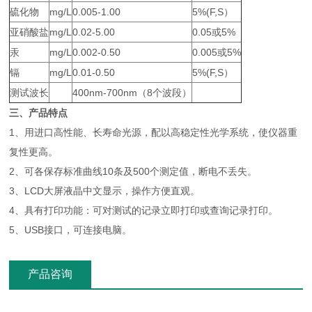
硫化物
mg/L
0.005-1.00
5%(F,S）
亚硝酸盐
mg/L
0.02-5.00
0.05或5%
汞
mg/L
0.002-0.50
0.005或5%
镉
mg/L
0.01-0.50
5%(F,S）
测试波长
400nm-700nm（8个波段）
三、产品特点
1、用进口高性能、长寿命光源，配以高稳定性光学系统，使仪器重
复性更高。
2、可各保存标准曲线10条及500个测定值，断电不丢失。
3、LCD大屏液晶中文显示，操作方便直观。
4、具有打印功能：可对测试的记录立即打印或查询记录打印。
5、USB接口，可连接电脑。
产品咨询