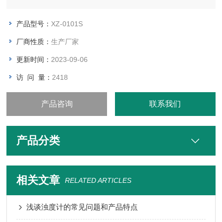
保及制药行业等部门实验室中用于质量控制和环境检测的基本设
备。XZ-0101S水质分析仪适用于水厂监测用水的浊度、色度检
产品型号：
XZ-0101S
测，以便控制水的浊度、色度达到规定的水质标准。
厂商性质：
生产厂家
更新时间：
2023-09-06
访 问 量：
2418
产品咨询
联系我们
产品分类
相关文章
RELATED ARTICLES
浅谈浊度计的常见问题和产品特点