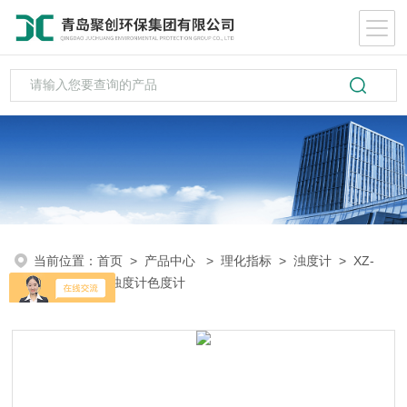
当前位置：
首页
>
产品中心
>
理化指标
>
浊度计
> XZ-
0101S水环境浊度计色度计