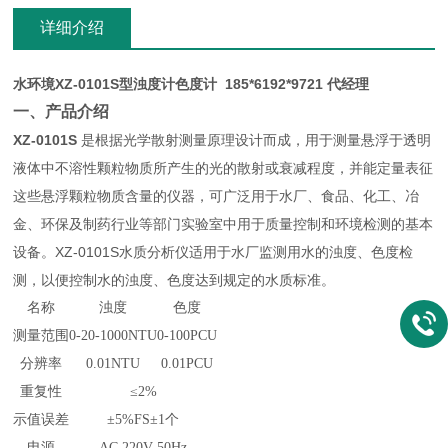
详细介绍
水环境XZ-0101S型浊度计色度计 185*6192*9721 代经理
一、产品介绍
XZ-0101S
是根据光学散射测量原理设计而成，用于测量悬浮于透明
液体中不溶性颗粒物质所产生的光的散射或衰减程度，并能定量表征
这些悬浮颗粒物质含量的仪器，可广泛用于水厂、食品、化工、冶
金、环保及制药行业等部门实验室中用于质量控制和环境检测的基本
设备。XZ-0101S水质分析仪适用于水厂监测用水的浊度、色度检
测，以便控制水的浊度、色度达到规定的水质标准。
名称
浊度
色度
测量范围
0-20-1000NTU
0-100PCU
分辨率
0.01NTU
0.01PCU
重复性
≤2%
示值误差
±5%FS±1个
电源
AC 220V 50Hz