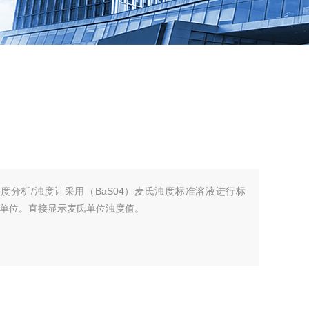
细菌浊度分析/浊度计采用（BaS04）麦氏浊度标准溶液进行标
氏浊度单位。直接显示麦氏单位浊度值。