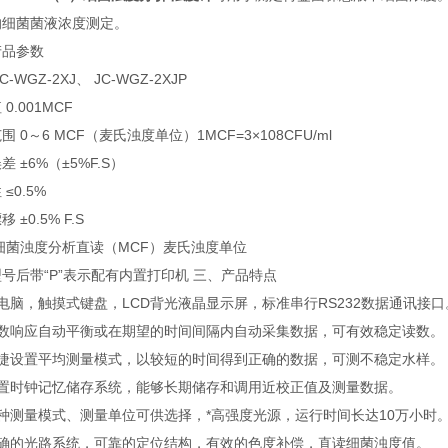
的细菌菌液浓度测定。
产品参数
C-WGZ-2XJ、 JC-WGZ-2XJP
0.001MCF
围 0～6 MCF（麦氏浊度单位）1MCF=3×108CFU/ml
差 ±6%（±5%F.S）
≤0.5%
 ±0.5% F.S
细菌浊度分析直读（MCF）麦氏浊度单位
号后带“P”表示配有内置打印机 三、产品特点
电脑，触摸式键盘，LCD背光液晶显示屏，标准串行RS232数据通讯接口
读数响应自动平衡或在期望的时间间隔内自动采集数据，可有效稳定读数。
快捷设置平均测量模式，以较短的时间得到正确的数据，可测不稳定水样。
内置时钟记忆储存系统，能够长期储存和调用近校正值及测量数据。
种测量模式、测量单位可供选择，*高强度光源，运行时间长达10万小时
准确的光路系统，可靠的定位结构，有效的色度补偿，直读细菌浊度值。