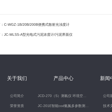
篇：
C-WGZ-1B/20B/200B便携式散射光浊度计
篇：
JC-MLSS-A型光电式污泥浓度计/污泥界面仪
关于我们
产品中心
新闻
公司简介
JCD-270（S）测氡仪 环境空气氡测量仪 土壤测氡仪
公司
荣誉资质
JC-201E智能cod氨氮多参数测定仪
技术