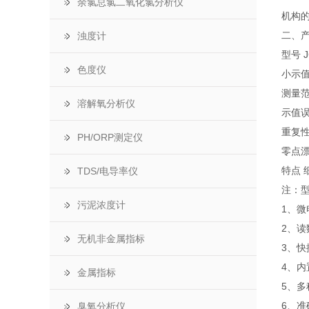
余氯总氯二氧化氯分析仪
机构
二、
浊度计
型号 J
色度仪
小示值 
测量范
溶解氧分析仪
示值误
重复性 
PH/ORP测定仪
零点漂移
特点 
TDS/电导率仪
注：型
污泥浓度计
1、微
2、
无机非金属指标
3、
4、
金属指标
5、多
6、
臭氧分析仪