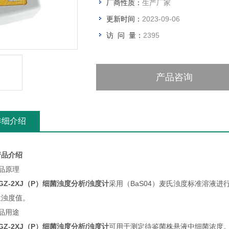
厂商性质：
生产厂家
更新时间：
2023-09-06
访 问 量：
2395
产品咨询
详细介绍
产品介绍
品原理
GZ-2XJ（P）
细菌浊度分析/浊度计
采用（BaS04）麦氏浊度标准溶液进行
位浊度值。
品用途
GZ-2XJ（P）
细菌浊度分析/浊度计
可用于测定待鉴菌株悬液中细菌浓度