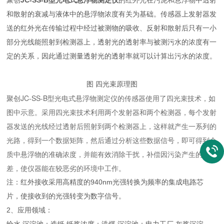
聚创
JC-SS-B型光电式悬浮物测定仪
的红外光在污泥和悬浮物中透射
和散射的衰减与液体中的悬浮物浓度有关为基础。传感器上发射器发
送的红外光在传输过程中经过被测物的吸收、反射和散射后只有一小
部分光线能照射到检测器上，透射光的透射率与被测污水的浓度有一
定的关系，因此通过测量透射光的透射率就可以计算出污水的浓度。
图 四光束原理图
聚创JC-SS-B型光电式悬浮物测定仪的传感器使用了四光束技术，如
图中示意。采用四光束技术利用两个发射器和两个检测器，每个发射
器发送的光线经过透射后照射到两个检测器上，这样就产生一系列的
光路，得到一个数据矩阵，然后通过分析这些数据信号，即可得到介
质中悬浮物的准确浓度，并能有效消除干扰，补偿因污染产生的偏
差，使仪器能在较恶劣的环境中工作。
注：红外接收采用高精度的940nm光强转换为频率的集成电路芯
片，使接收到的光强转变为数字信号。
2、应用领域：