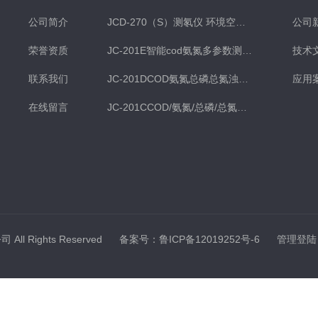
公司简介
JCD-270（S）测氡仪 环境空气氡测量仪 土壤测氡仪
公司
荣誉资质
JC-201E智能cod氨氮多参数测定仪
技术
联系我们
JC-201DCOD氨氮总磷总氮浊度多参数水质检测仪
应用
在线留言
JC-201CCOD/氨氮/总磷/总氮水质分析仪
ll Rights Reserved
备案号：鲁ICP备12019252号-6
管理登陆