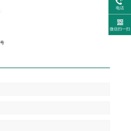
电话
。
微信扫一扫
同号