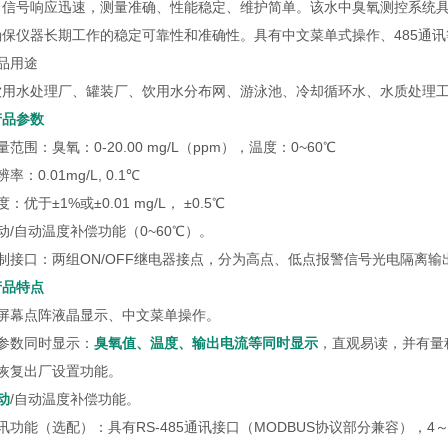
，信号响应迅速，测量准确、性能稳定、维护简单。该水中臭氧测控系统具
确保仪器长期工作的稳定可靠性和准确性。具有中文菜单式操作、485通讯
品用途
饮用水处理厂、罐装厂、饮用水分布网、游泳池、冷却循环水、水质处理
产品参数
量范围：臭氧：0-20.00 mg/L（ppm），温度：0~60℃
率：0.01mg/L, 0.1℃
：优于±1%或±0.01 mg/L， ±0.5℃
动/自动温度补偿功能（0~60℃）。
控制接口：两组ON/OFF继电器接点，分为高点、低点报警信号光电隔离
产品特点
大屏幕点阵液晶显示、中文菜单操作。
多参数同时显示：
臭氧值、温度、输出电流等同时显示
，直观易读，并有量
有恢复出厂设置功能。
动
/自动温度补偿功能。
讯功能（选配）：具有RS-485通讯接口（MODBUS协议部分兼容），4