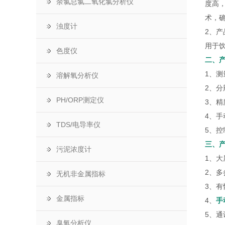
余氯总氯二氧化氯分析仪
度高
术，
浊度计
2、产
用于
色度仪
二、
1、测
溶解氧分析仪
2、分辨
PH/ORP测定仪
3、精度
4、手
TDS/电导率仪
5、
三、
污泥浓度计
1、
2、
无机非金属指标
3、
金属指标
4、
手
5、通
臭氧分析仪