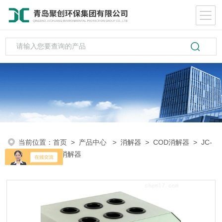
当前位置：
首页
>
产品中心
>
消解器
>
COD消解器
> JC-
101Ccod标准消解器