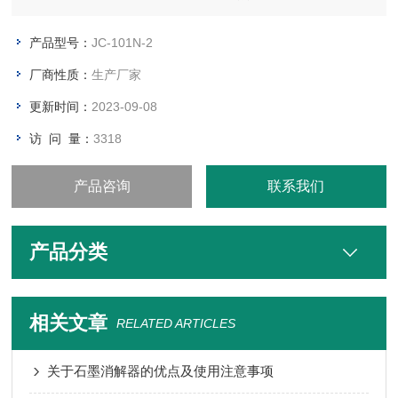
易挥发元素不会由于局部过热而挥发损失，测定结果稳定可靠。
凡采用湿消化方法进行样品预处理，均可使用该设备。
产品型号：
JC-101N-2
厂商性质：
生产厂家
更新时间：
2023-09-08
访 问 量：
3318
产品咨询
联系我们
产品分类
相关文章
RELATED ARTICLES
关于石墨消解器的优点及使用注意事项