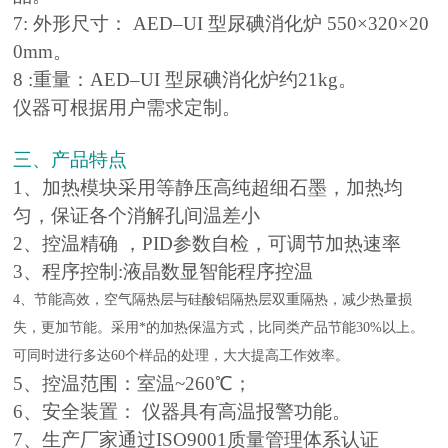
7: 外形尺寸： AED–UI 型尿碘消化炉 550×320×20
0mm。
8 :重量：AED–UI 型尿碘消化炉约21kg。
仪器可根据用户需求定制。
三、产品特点
1、加热模块采用等静压高纯超细石墨，加热均
匀，保证各个消解孔间温差小
2、控温精确 ，PID参数自检，可调节加热速率
3、程序控制:液晶数显智能程序控温
4、节能高效，空气隔热层与硅酸铝隔热层双重隔热，减少热量
损
失，更加节能。采用*的加热保温方式，比同类产品节能30%以上。
可
同时进行多达60个样品的处理，大大提高工作效率。
5、控温范围：室温~260℃；
6、安全装置： 仪器具有高温报警功能。
7、生产厂家通过ISO9001质量管理体系认证