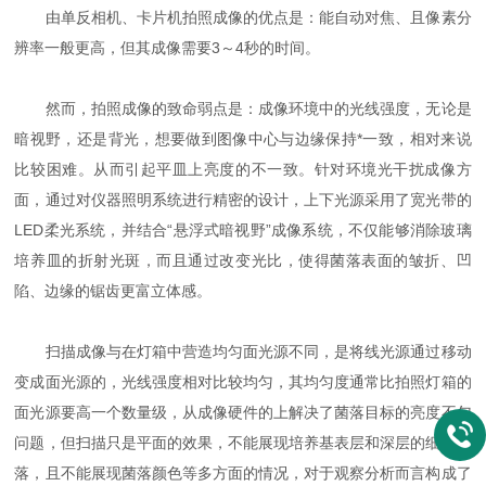
由单反相机、卡片机拍照成像的优点是：能自动对焦、且像素分
辨率一般更高，但其成像需要3～4秒的时间。
然而，拍照成像的致命弱点是：成像环境中的光线强度，无论是
暗视野，还是背光，想要做到图像中心与边缘保持*一致，相对来说
比较困难。从而引起平皿上亮度的不一致。针对环境光干扰成像方
面，通过对仪器照明系统进行精密的设计，上下光源采用了宽光带的
LED柔光系统，并结合“悬浮式暗视野”成像系统，不仅能够消除玻璃
培养皿的折射光斑，而且通过改变光比，使得菌落表面的皱折、凹
陷、边缘的锯齿更富立体感。
扫描成像与在灯箱中营造均匀面光源不同，是将线光源通过移动
变成面光源的，光线强度相对比较均匀，其均匀度通常比拍照灯箱的
面光源要高一个数量级，从成像硬件的上解决了菌落目标的亮度不匀
问题，但扫描只是平面的效果，不能展现培养基表层和深层的细微菌
落，且不能展现菌落颜色等多方面的情况，对于观察分析而言构成了