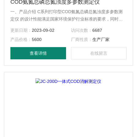
COD氨氮总磷总氮浊度多参数测定仪
一、产品介绍 C系列打印型COD氨氮总磷总氮浊度多参数测
定仪 的设计性能满足国家环境保护行业标准的要求，同时将
传统方法法与*计算机技术结合起来，应用微电脑光电子比色
更新日期：
2023-09-02
访问次数：
6687
检测原理取代传统的方法，消除了人为误差，测量分辨率大大
产品价格：
5600
厂商性质：
生产厂家
提高，实现了测定过程的自动化。可广泛地应用于厂矿企业排
污口监测、城市污水处理工厂进出口监测、江河湖泊水质监测
查看详情
在线留言
和污水治理设施过程控制之中。能够广泛的应用于各种行业废
水的检测。