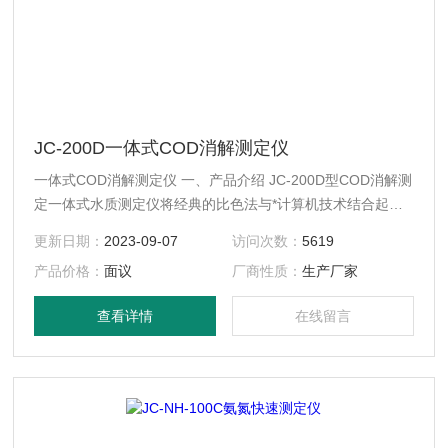
JC-200D一体式COD消解测定仪
一体式COD消解测定仪 一、产品介绍 JC-200D型COD消解测
定一体式水质测定仪将经典的比色法与*计算机技术结合起
来，应用微电脑光电子比色检测原理取代传统的目视比色法，
更新日期：
2023-09-07
访问次数：
5619
消除了人为误差，测量分辨率大大提高。该产品具有自动PID
产品价格：
面议
厂商性质：
生产厂家
控温、双液晶显示、自动调零、浓度直读、曲线存储、自动打
印等特点，仪器操作简便，人机交互式操作，使用者无需复杂
查看详情
在线留言
的专业知识即可应用本产品。