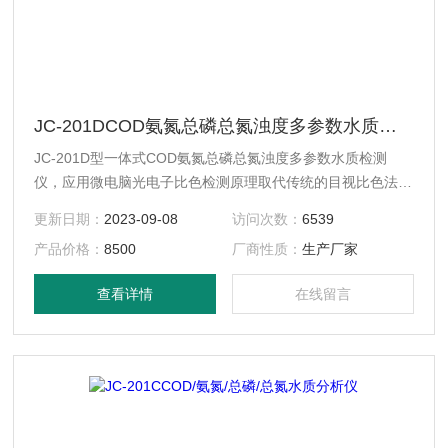
JC-201DCOD氨氮总磷总氮浊度多参数水质检测仪
JC-201D型一体式COD氨氮总磷总氮浊度多参数水质检测
仪，应用微电脑光电子比色检测原理取代传统的目视比色法，
消除了人为误差，提高测量分辨率。 具有自动PID控温、双液
更新日期：
2023-09-08
访问次数：
6539
晶显示、自动调零、浓度直读、曲线存储、自动打印等特点，
产品价格：
8500
厂商性质：
生产厂家
消解测定一体机，仪器操作简便，使用者无需复杂的专业知识
即可应用本产品。
查看详情
在线留言