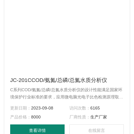
JC-201CCOD/氨氮/总磷/总氮水质分析仪
C系列COD/氨氮/总磷/总氮水质分析仪的设计性能满足国家环
境保护行业标准的要求，应用微电脑光电子比色检测原理取代
传统的方法，消除了人为误差，提高测量分辨率，自动化测定
更新日期：
2023-09-08
访问次数：
6165
过程。 可广泛地应用于厂矿企业排污口监测、城市污水处理
产品价格：
8000
厂商性质：
生产厂家
工厂进出口监测、江河湖泊水质监测和污水治理设施过程控制
之中。各种行业（工业废水、城市污水、生污水及江湖流域地
查看详情
在线留言
表水）废水的检测。