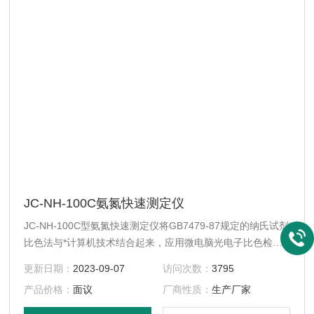
JC-NH-100C氨氮快速测定仪
JC-NH-100C型氨氮快速测定仪将GB7479-87规定的纳氏试剂
比色法与*计算机技术结合起来，应用微电脑光电子比色检测
原理取代传统的目视比色法，消除了人为误差，测量分辨率大
更新日期：
2023-09-07
访问次数：
3795
大提高。实现了测定过程的自动化。可广泛地应用于厂矿企业
产品价格：
面议
厂商性质：
生产厂家
排污口监测、城市污水处理工厂进出口监测、江河湖泊水质监
测和污水治理设施过程控制之中。