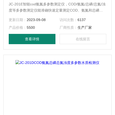
JC-201E智能cod氨氮多参数测定仪，COD/氨氮/总磷/总氮/浊
度等多参数测定仪能准确快速定量测定COD、氨氮和总磷浊
度等指标（可选参数），适用于检测地表水、地下水等一般环
更新日期：
2023-09-08
访问次数：
6137
境水样和中轻度污染废水等各种水体。可广泛应用于环保监测
产品价格：
5500
厂商性质：
生产厂家
站、污水处理厂、大专院校、科研院所、石化、造纸、印染、
电子、电力、钢铁、农业、市政工程等行业。
查看详情
在线留言