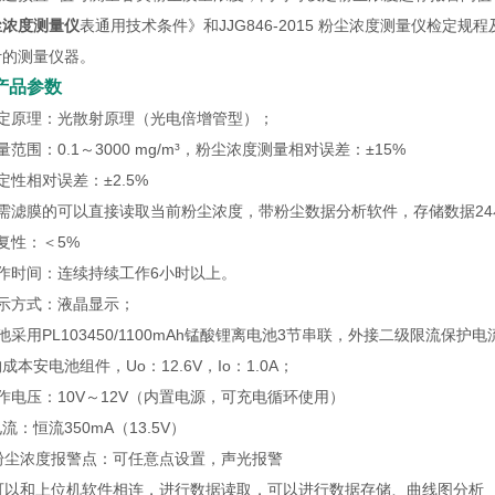
尘浓度测量仪
表通用技术条件》和JJG846-2015 粉尘浓度测量仪检定规程及G
计的测量仪器。
产品参数
测定原理：光散射原理（光电倍增管型）；
量范围：0.1～3000 mg/m³，粉尘浓度测量相对误差：±15%
定性相对误差：±2.5%
无需滤膜的可以直接读取当前粉尘浓度，带粉尘数据分析软件，存储数据2
复性：＜5%
工作时间：连续持续工作6小时以上。
显示方式：液晶显示；
池采用PL103450/1100mAh锰酸锂离电池3节串联，外接二级限流
成本安电池组件，Uo：12.6V，Io：1.0A；
作电压：10V～12V（内置电源，可充电循环使用）
流：恒流350mA（13.5V）
、粉尘浓度报警点：可任意点设置，声光报警
、可以和上位机软件相连，进行数据读取，可以进行数据存储、曲线图分析