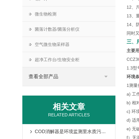
12、尺
微生物检测
13、重
14、
菌落计数器/菌落分析仪
同时又
三、
空气微生物采样器
主要
CCZ3
超净工作台/生物安全柜
1.3
查看全部产品
环境
1测
a) 
b) 
相关文章
c) 环
RELATED ARTICLES
d) 
e) 
COD消解器是环境监测里水质污染检测化学实验的重要仪器
f）无