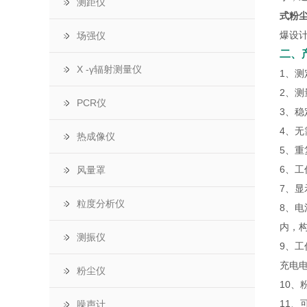
测距仪
式粉
爆设
场强仪
二、
X -γ辐射测量仪
1、
2、测
PCR仪
3、稳
4、
热成像仪
5、重
6、
风量罩
7、
粒度分析仪
8、电
内，构
测振仪
9、工
充电电
粉尘仪
10
11
噪声计