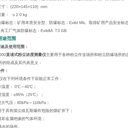
寸： (220×145×110) mm
量： ≤ 2.0 kg
防爆标志：矿用本质安全型、防爆标志：ExibⅠ Mb。取得矿用产品安全标
有工厂气体防爆标志：ExibⅡA T3 GB
用途范围
用途及使用范围：
000
直读式粉尘浓度测量仪
主要用于各种粉尘作业场所和粉尘防爆场所的
型号的组成及其代表意义：
条件：
量仪在下列环境条件下应能正常工作：
工作温度： 0℃～40℃；
相对湿度：≤95%（25℃）；
境大气压：80kPa～110kPa；
适用于具有煤尘或瓦斯爆炸危险的煤矿井下；
无破坏金属绝缘的气体环境；
滴水的场所。