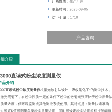
厂商性质：
生产厂家
更新时间：
2023-09-05
访 问 量：
1718
产品咨询
详细介绍
3000
直读式粉尘浓度测量仪
产品介绍
000
直读式粉尘浓度测量仪
根据光散射法设计，吸收消化了*的测尘技术
外激光照射下，在粉尘性质一定的条件下粉尘的散射光强正比于粉尘质量浓
的质量浓度，供环境监测或其他测控系统使用。其特点是：测量快速准确
过预置K值可测量各类粉尘质量浓度，同时可设定粉尘浓度超标报警阀值，粉