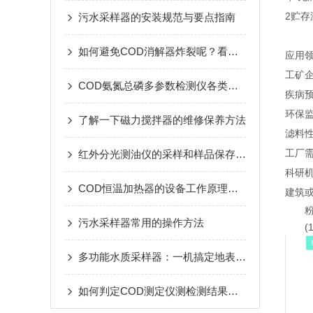
2贮存
污水采样器的安装规范与要点指南
如何避免COD消解器炸裂呢？看看本篇
应用
工矿
COD氨氮总磷多参数检测仪各类参数指标分析
疾病
环保监
了解一下磁力搅拌器的维修保养方法
滤料
工厂
红外分光测油仪的采样和样品保存方法
科研
COD恒温加热器的设备工作原理详解
建筑或
污水采样器常用的操作方法
多功能水质采样器：一机搞定地表水、地下水、污水采样
如何判定COD测定仪测检测结果的准确性呢