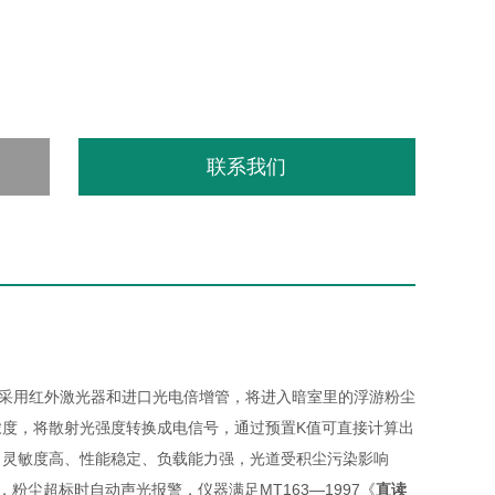
联系我们
，采用红外激光器和进口光电倍增管，将进入暗室里的浮游粉尘
度，将散射光强度转换成电信号，通过预置K值可直接计算出
、灵敏度高、性能稳定、负载能力强，光道受积尘污染影响
尘超标时自动声光报警，仪器满足MT163—1997《
直读