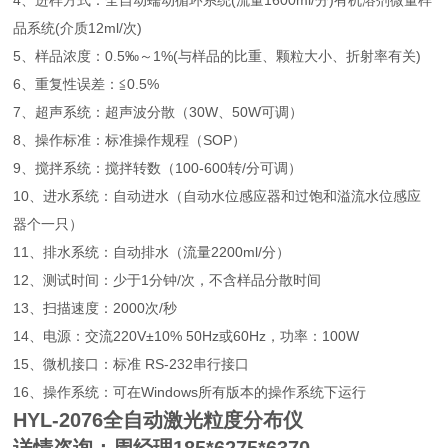
4、进样方式：全自动蠕动循环系统(流量1600ml/分)有机溶剂微量样
品系统(介质12ml/次)
5、样品浓度：0.5‰～1%(与样品的比重、颗粒大小、折射率有关)
6、重复性误差：≦0.5%
7、超声系统：超声波分散（30W、50W可调）
8、操作标准：标准操作规程（SOP）
9、搅拌系统：搅拌转数（100-600转/分可调）
10、进水系统：自动进水（自动水位感应器和过饱和溢流水位感应
器个一只）
11、排水系统：自动排水（流量2200ml/分）
12、测试时间：少于1分钟/次，不含样品分散时间
13、扫描速度：2000次/秒
14、电源：交流220V±10% 50Hz或60Hz，功率：100W
15、微机接口：标准 RS-232串行接口
16、操作系统：可在Windows所有版本的操作系统下运行
HYL-2076
全自动激光粒度分布仪