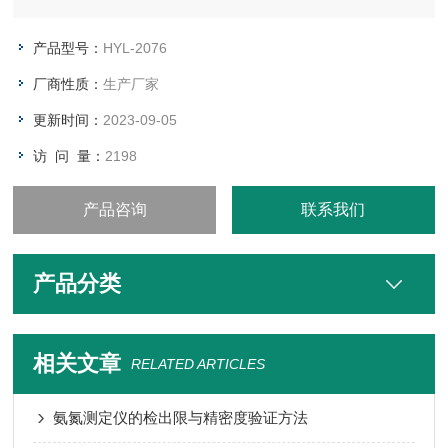
软件的标准SOP操作规程实现全自动的操作从而大大降低了使用
者的工作量
产品型号：
HYL-2076
厂商性质：
生产厂家
更新时间：
2023-09-05
访 问 量：
2198
产品咨询
联系我们
产品分类
相关文章
RELATED ARTICLES
氨氮测定仪的检出限与精密度验证方法