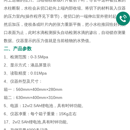
向上运输的拉力。当植物枝条或叶片被切下时，导管中这种被拉紧的
水柱断裂，水柱会从切口处向上端内部收缩。将切下的材料装入仪器
的压力室内(操作程序见下章节)，使切口的一端伸出室外密封起来，
然后加压，使枝条或叶片内的张力重新平衡，把小水柱推回恰好到切
口表面为止，此时水滴检测探头自动检测水滴的渗出，自动锁存测量
数据。仪器显示的压力值就是当前植物的水势值。
二、产品参数
1、检测范围：0-3.5Mpa
2、显示方式：液晶屏显示
3、读取精度：0.01Mpa
4、仪器外型及尺寸：
箱一：560mm×400mm×280mm
箱二：630mm×400mm×310mm
5、电源：12v/2.5Ah锂电池，具有时钟功能。
6、仪器净重：每个箱子重量：15Kg左右
17、2v/2.5Ah锂电池,具有时钟功能。