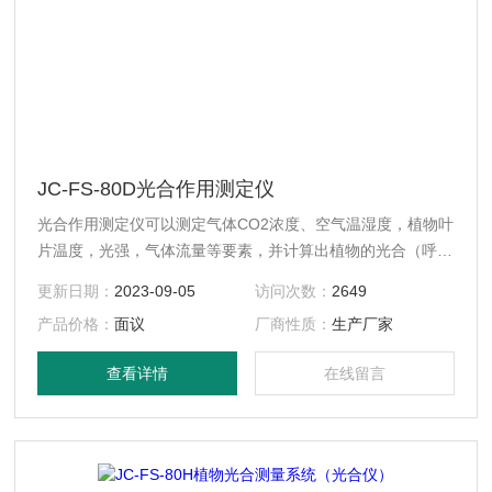
JC-FS-80D光合作用测定仪
光合作用测定仪可以测定气体CO2浓度、空气温湿度，植物叶
片温度，光强，气体流量等要素，并计算出植物的光合（呼
吸）速率、蒸腾速率、细胞间CO2浓度和气孔导度四大光合作
更新日期：
2023-09-05
访问次数：
2649
用指标，在生物、农学、园艺、林业、昆虫、微生物、动物等
产品价格：
面议
厂商性质：
生产厂家
许多专业的实验课程中有广泛的利用前景
查看详情
在线留言