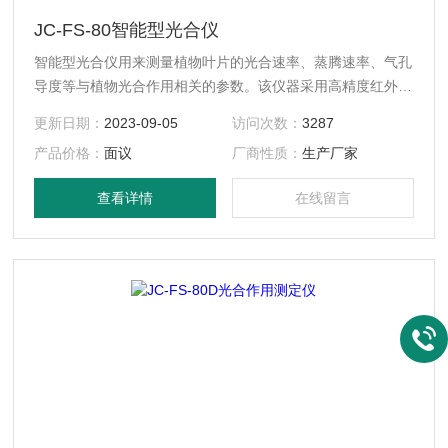
JC-FS-80智能型光合仪
智能型光合仪用来测量植物叶片的光合速率、蒸腾速率、气孔
导度等与植物光合作用相关的参数。该仪器采用高精度红外
CO2分析传感器、进口温湿度测量传感器、经余弦校正的PAR
更新日期：
2023-09-05
访问次数：
3287
传感器，从而测定光强、CO2浓度和温湿度对植物光合系统的
产品价格：
面议
厂商性质：
生产厂家
影响。
查看详情
在线留言