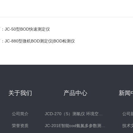
篇：
JC-50型BOD快速测定仪
篇：
JC-880型微机BOD测定仪|BOD检测仪
关于我们
产品中心
新闻
公司简介
JCD-270（S）测氡仪 环境空气氡测量仪 土壤测氡仪
公司
荣誉资质
JC-201E智能cod氨氮多参数测定仪
技术