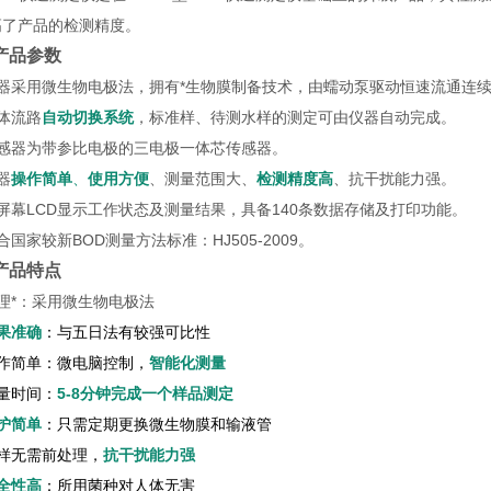
高了产品的检测精度。
产品参数
仪器采用微生物电极法，拥有*生物膜制备技术，由蠕动泵驱动恒速流通连
体流路
自动切换系统
，标准样、待测水样的测定可由仪器自动完成。
传感器为带参比电极的三电极一体芯传感器。
器
操作简单
、
使用方便
、测量范围大、
检测
精度高
、抗干扰能力强。
屏幕LCD显示工作状态及测量结果，具备140条数据存储及打印功能。
合国家较新BOD测量方法标准：HJ505-2009。
产品特点
理*：采用微生物电极法
果准确
：与五日法有较强可比性
操作简单：微电脑控制，
智能化测量
量时间：
5-8分钟完成一个样品测定
护简单
：只需定期更换微生物膜和输液管
水样无需前处理，
抗干扰能力强
全性高
：所用菌种对人体无害