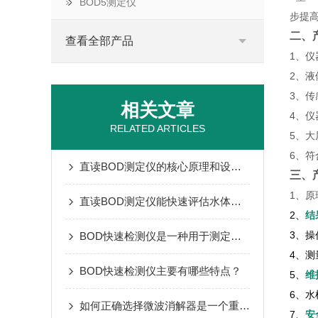
BOD5测定仪
步提
二、
查看全部产品
1、
2、液
3、
相关文章
4、仪
RELATED ARTICLES
5、大
6、符
直读BOD测定仪的核心原理和设备结构
三、
1、原
直读BOD测定仪能快速评估水体有机污染程度
2、
结
3、
BOD快速检测仪是一种用于测定废水中生化耗氧量的仪器
4、测
BOD快速检测仪主要有哪些特点？
5、
维
6、
如何正确选择微波消解器是一个重要难题
7、
安