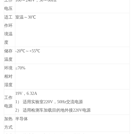
工作
100～240V，50～60Hz
电压
适工
室温～30℃
作环
境温
度
储存
-20℃～+55℃
温度
环境
≤70%
相对
湿度
19V，6.32A
工作
1）
适用实验室220V，50Hz交流电源
电源
2）
适用检测车加载目的地外接220V电源
加热
半导体
方式