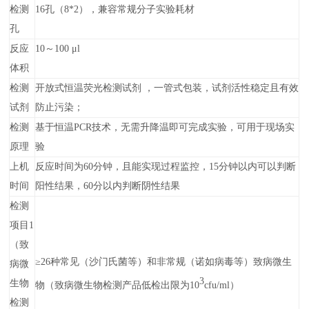
检测
16孔（8*2），兼容常规分子实验耗材
孔
反应
10～100 μl
体积
检测
开放式恒温荧光检测试剂 ，一管式包装，试剂活性稳定且有效
试剂
防止污染；
检测
基于恒温PCR技术，无需升降温即可完成实验，可用于现场实
原理
验
上机
反应时间为60分钟，且能实现过程监控，15分钟
以内
可以判断
时间
阳性结果，60分以内判断阴性结果
检测
项目1
（致
≥26种常见（沙门氏菌等）和非常规（诺如病毒等）致病微生
病微
3
生物
物（致病微生物检测产品低检出限为10
cfu/ml）
检测