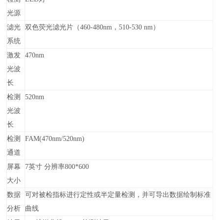
光源
滤光
双色荧光滤光片（460-480nm，510-530 nm）
系统
激发
470nm
光波
长
检测
520nm
光波
长
检测
FAM(470nm/520nm)
通道
屏幕
7英寸 分辨率800*600
大小
数据
可对被检指标进行定性或半定量检测，并可导出数据绘制标准
分析
曲线