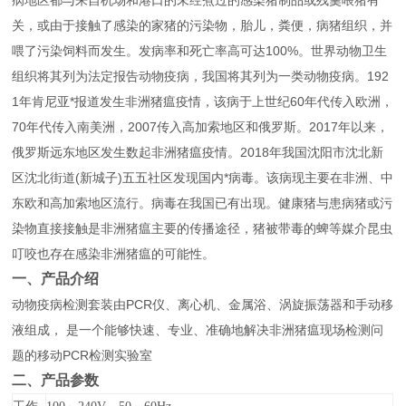
病地区都与来自机场和港口的未经煮过的感染猪制品或残羹喂猪有
关，或由于接触了感染的家猪的污染物，胎儿，粪便，病猪组织，并
喂了污染饲料而发生。发病率和死亡率高可达100%。世界动物卫生
组织将其列为法定报告动物疫病，我国将其列为一类动物疫病。192
1年肯尼亚*报道发生非洲猪瘟疫情，该病于上世纪60年代传入欧洲，
70年代传入南美洲，2007传入高加索地区和俄罗斯。2017年以来，
俄罗斯远东地区发生数起非洲猪瘟疫情。2018年我国沈阳市沈北新
区沈北街道(新城子)五五社区发现国内*病毒。该病现主要在非洲、中
东欧和高加索地区流行。病毒在我国已有出现。健康猪与患病猪或污
染物直接接触是非洲猪瘟主要的传播途径，猪被带毒的蜱等媒介昆虫
叮咬也存在感染非洲猪瘟的可能性。
一、产品介绍
动物疫病检测套装由PCR仪、离心机、金属浴、涡旋振荡器和手动移
液组成， 是一个能够快速、专业、准确地解决非洲猪瘟现场检测问
题的移动PCR检测实验室
二、产品参数