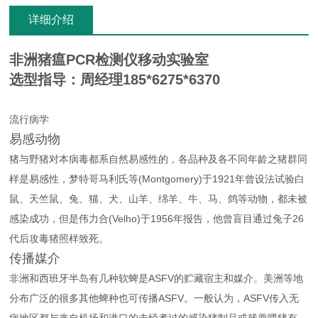
详细介绍
非洲猪瘟PCR检测仪移动实验室
选型指导：周经理185*6275*6370
流行病学
易感动物
猪与野猪对本病毒都系自然易感性的，各品种及各不同年龄之猪群同
样是易感性，梦特哥马利氏等(Montgomery)于1921年曾设法试验白
鼠、天竺鼠、兔、猫、犬、山羊、绵羊、牛、马、鸽等动物，都未被
感染成功，但是伟力合(Velho)于1956年报告，他曾盲目通过兔子26
代后攻毒猪照样致死。
传播媒介
非洲和西班牙半岛有几种软蜱是ASFV的贮藏宿主和媒介。美洲等地
分布广泛的很多其他蜱种也可传播ASFV。一般认为，ASFV传入无