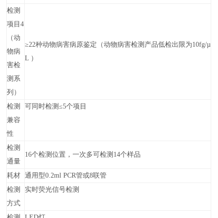
检测
项目4
（动
≥22种动物病害病原鉴定（动物病害检测产品低检出限为10fg/µ
物病
L ）
害检
测系
列）
检测
可同时检测≤5个项目
兼容
性
检测
16个检测位置，一次多可检测14个样品
通量
耗材
通用型0.2ml PCR管或8联管
检测
实时荧光信号检测
方式
检测
LED灯