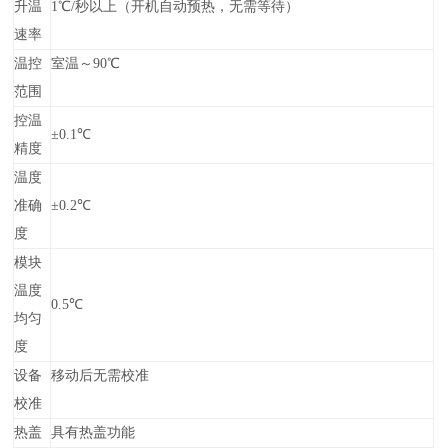
升温
1℃/秒以上（开机自动预热，无需等待）
速率
温控
室温～90℃
范围
控温
±0.1℃
精度
温度
准确
±0.2℃
度
模块
温度
0.5℃
均匀
度
设备
移动后无需校准
校准
热盖
具有热盖功能