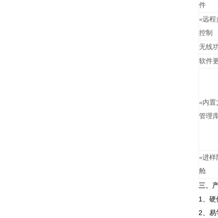
件
«
远程
控制
无线
软件
«
内置
管理
«
进样
舱
三、
1、
2、