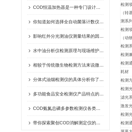
检测项
COD恒温加热器是一种专门设计用于化学需氧量测定的设备
（转
测系
你知道如何选择全自动菌落计数仪么？
检测项
影响红外分光测油仪测量结果的因素看完便知
（动
检测
水中油分析仪检测原理与现场维护实用指南
检测
检测
相较于传统微生物检测方法来说微生物快速检测系统有哪些技术呢
耗材
分体式油烟检测仪的具体分析你了解多少
检测
检测
多功能食品安全检测仪产品特点的介绍与说明
滤光
激发
COD氨氮总磷多参数检测仪各类参数指标分析
检测
带你探索聚创COD消解测定仪的秘密
检测
屏幕