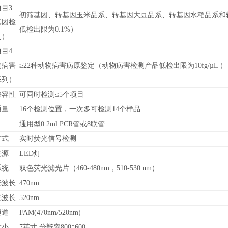
目3
初筛基因、转基因玉米品系、转基因大豆品系、转基因水稻品系和转
基因检
低检出限为0.1%）
列）
目4
物病害
≥22种动物病害病原鉴定（动物病害检测产品低检出限为10fg/µL ）
系列）
兼容性
可同时检测≤5个项目
通量
16个检测位置，一次多可检测14个样品
通用型0.2ml PCR管或8联管
方式
实时荧光信号检测
光源
LED灯
系统
双色荧光滤光片（460-480nm，510-530 nm）
光波长
470nm
光波长
520nm
通道
FAM(470nm/520nm)
大小
7英寸 分辨率800*600