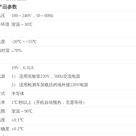
产品参数
电压
100～240V，50～60Hz
作环境
室温～30℃
温度
-20℃～+55℃
相对湿
≤70%
19V，6.32A
电源
1）
适用实验室220V，50Hz交流电源
2）
适用检测车加载目的地外接220V电源
方式
半导体
速率
1℃/秒以上（开机自动预热，无需等待）
范围
室温～90℃
精度
±0.1℃
准确度
±0.2℃