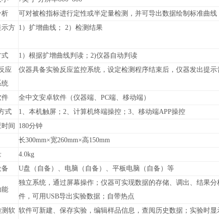
分析
可对被检指标进行定性或半定量检测，并可导出数据绘制标准曲线
显示方
1）扩增曲线； 2）检测结果
方式
1）根据扩增曲线判读；2)仪器自动判读
反应
仪器具备实验反应监控系统，设定检测程序结束后，仪器发出提示
系统
软件
全中文安卓软件（仪器端、PC端、移动端）
方式
1、本机触屏；2、计算机终端操控；3、移动端APP操控
应时间
180分钟
长300mm×宽260mm×高150mm
量
4.0kg
设备
U盘（自备）、电脑（自备）、平板电脑（自备）等
独立系统，通过屏幕操作；仪器可实现数据的存储、调出、结果分
功能
件，可用USB导出实验数据；自带热点
检测软
软件可新建、保存实验，编辑样品信息，查阅历史数据；实验时显