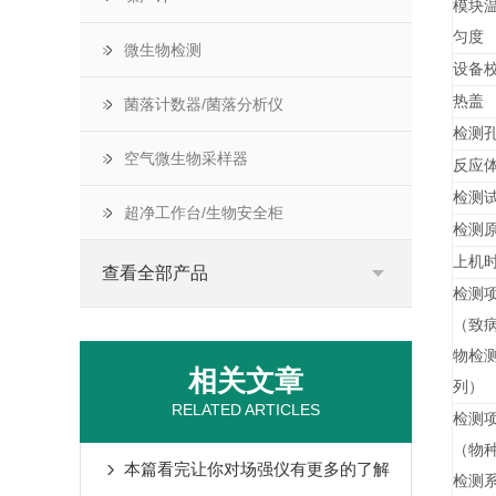
模块
匀度
微生物检测
设备
热盖
菌落计数器/菌落分析仪
检测
空气微生物采样器
反应
检测
超净工作台/生物安全柜
检测
上机
查看全部产品
检测项
（致
物检
相关文章
列）
RELATED ARTICLES
检测项
（物
本篇看完让你对场强仪有更多的了解
检测