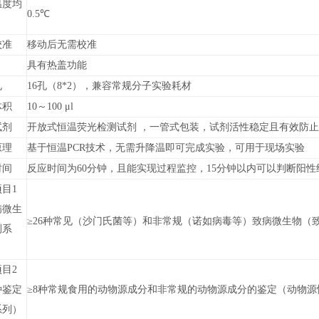
温度均
0.5℃
校准
移动后无需校准
具有热盖功能
孔
16孔（8*2），兼容常规分子实验耗材
体积
10～100 μl
试剂
开放式恒温荧光检测试剂 ，一管式包装，试剂活性稳定且有效防
原理
基于恒温PCR技术，无需升降温即可完成实验，可用于现场实验
时间
反应时间为60分钟，且能实现过程监控，15分钟
以内
可以判断阳性
目1
病微生
≥26种常见（沙门氏菌等）和非常规（诺如病毒等）致病微生物（
测系
目2
种鉴定
≥8种常规食用的动物源成分和非常规的动物源成分的鉴定（动物源性
系列）