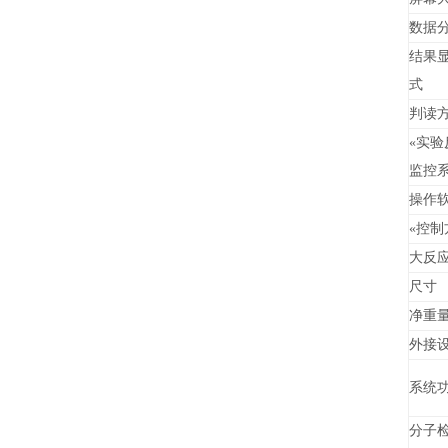
数据
结果
式
判读
«
实验
监控
操作
«
控制
大反
尺寸
净重
外接
系统
分子