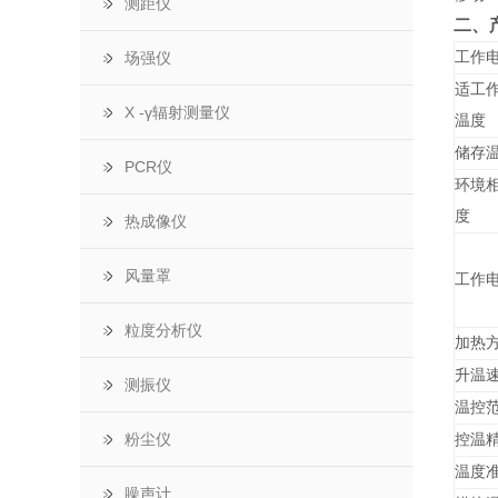
测距仪
二、
场强仪
工作
适工
X -γ辐射测量仪
温度
储存
PCR仪
环境
度
热成像仪
风量罩
工作
粒度分析仪
加热
升温
测振仪
温控
粉尘仪
控温
温度
噪声计