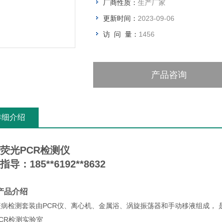
厂商性质：
生产厂家
更新时间：
2023-09-06
访 问 量：
1456
产品咨询
详细介绍
荧光PCR检测仪
导：185**6192**8632
产品介绍
疫病检测套装由PCR仪、离心机、金属浴、涡旋振荡器和手动移液组成，
CR检测实验室