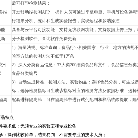
后可打印检测结果；
多端
开发移动端检测APP ，操作人员可通过平板电脑、手机等设备远
行结果分析、统计和生成实验报告，实现远程和多端操控
功能
具备与云平台对接功能，支持无线联网功能，支持数据上传上报，
更新
分子检测软件、查询软件免费更新
1）海量法规、标准查询：食品行业相关国家、行业、地方的法规不
验室方法的检测方法不低于1万条
文件
2）深入分类食品信息：33大类200细类食品库文件，食品信息
库
食品分类编号
3）自动生成标准、检测方法、实验物品：选择食品分类，可生成
标，选择检测指标可生成该指标对应的检测方法及依据标准，选择
隔离
配套进样隔离舱，可在隔离舱中进行试剂配制和样品核酸提取，隔
产品特点
硬件要求低：无须专业的实验室和专业设备
易学：操作比较简单，结果易判，不需要专业的技术人员；