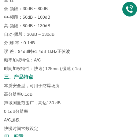
量 程
低-频段：30dB ~ 80dB
中-频段：50dB ~ 100dB
高-频段：80dB ~ 130dB
自动-频段：30dB ~ 130dB
分 辨 率：0.1dB
误 差：94dB时±1.4dB 1kHz正弦波
频率加权特性：A/C
时间加权特性：快速( 125ms ),慢速 ( 1s)
三、产品特点
本质安全型，可用于防爆场所
高分辨率0.1dB
声域测量范围广，高达130 dB
0.1dB分辨率
A/C加权
快慢时间常数设定
四、配置