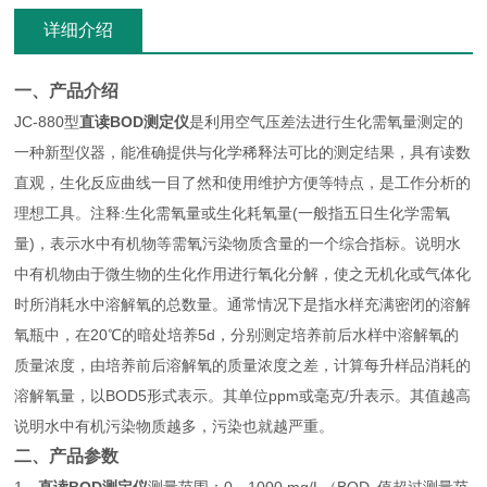
详细介绍
一、产品介绍
JC-880型
直读BOD测定仪
是利用空气压差法进行生化需氧量测定的
一种新型仪器，能准确提供与化学稀释法可比的测定结果，具有读数
直观，生化反应曲线一目了然和使用维护方便等特点，是工作分析的
理想工具。注释:生化需氧量或生化耗氧量(一般指五日生化学需氧
量)，表示水中有机物等需氧污染物质含量的一个综合指标。说明水
中有机物由于微生物的生化作用进行氧化分解，使之无机化或气体化
时所消耗水中溶解氧的总数量。通常情况下是指水样充满密闭的溶解
氧瓶中，在20℃的暗处培养5d，分别测定培养前后水样中溶解氧的
质量浓度，由培养前后溶解氧的质量浓度之差，计算每升样品消耗的
溶解氧量，以BOD5形式表示。其单位ppm或毫克/升表示。其值越高
说明水中有机污染物质越多，污染也就越严重。
二、产品参数