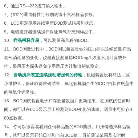
6、通过RS—232接口输入输出。
7、独立的通道特性可分别测得十六种样品参数。
8、LCD图形显示连续更新BOD测试结果和状态。
9、电磁搅拌器连续搅拌保证氧气补充到样品中。
10、
样品
稀释容易
，可以测量高量程的BOD。
11、BOD测量过程中，BOD测试装置灵敏的压力探头连续监测样品
氧气消耗量的变化，仪器直接测量得BODmg/L浓度不用计算或外
推，采用压力探头避免使用汞压力计和溶解氧测定。
12、
自动搅拌装置连续搅动增强氧的传输
，机械装置没有马达，减
小维护量，保证取得准确结果。氧化有机物产生的CO2由装在瓶盖中
的氢氧化锂吸收。
13、BOD测试装置电子贮存测量数据并更新结果。在测试的任何时
间，都可以在LCD显示屏上检测到BOD变化的速率。测量中可贮存4
80点数据。
14、你可以很容易看到任何样品瓶的BOD曲线。用按键选择样品编
号，就可以显示开始日期和当前BOD值，目前测试范围及实时时