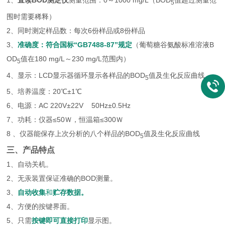
1、
直读BOD测定仪
测量范围：0～1000 mg/L（BOD
值超过测量范
5
围时需要稀释）
2、同时测定样品数：每次6份样品或8份样品
3、
准确度：符合国标“GB7488-87”规定
（葡萄糖谷氨酸标准溶液B
OD
值在180 mg/L～230 mg/L范围内）
5
4、显示：LCD显示器循环显示各样品的BOD
值及生化反应曲线
5
5、培养温度：20℃±1℃
6、电源：AC 220V±22V 50Hz±0.5Hz
7、功耗：仪器≤50Ｗ，恒温箱≤300Ｗ
8 、仪器能保存上次分析的八个样品的BOD
值及生化反应曲线
5
三、产品特点
1、自动关机。
2、无汞装置保证准确的BOD测量。
3、
自动收集
和
贮存数据。
4、方便的按键界面。
5、只需
按键即可直接打印
显示图。