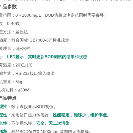
产品参数
量范围：0～1000mg/L（BOD值超出测定范围时需要稀释）
度：0-40度
测定方法：差压法
确度：符合国标“GB7488-87”标准规定
处理量：6份水样
示：
LED显示
，实时更新
BOD测试的结果和状态
养温度：20℃±1℃
输方式：RS-232接口输入输出
机重量：5kg
主机功耗：≤30W
产品特点
观性
：
数字直接显示BOD初值。
定性
：
采用进口压力传感器，
性
能稳定，漂移少，维护率低
。
全性
：
不使用水银，
安全、无二次污染
。
稀释
：
样品BOD值在0-1000mg/L范围内无需稀释。