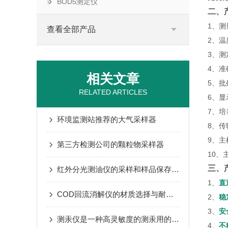
BOD5测定仪
二、
1、测
查看全部产品
2、温
3、
4、准
相关文章
5、批
RELATED ARTICLES
6、显
7、培
环境监测站推荐的大气采样器
8、传
9、主
第三方检测公司的颗粒物采样器
10、
三、
红外分光测油仪的采样和样品保存方法
1、
直
COD回流消解仪的材质选择与耐腐蚀性能
2、
稳
3、
安
测汞仪是一种高灵敏度的测汞用的原子吸收光谱的仪器
4、
不