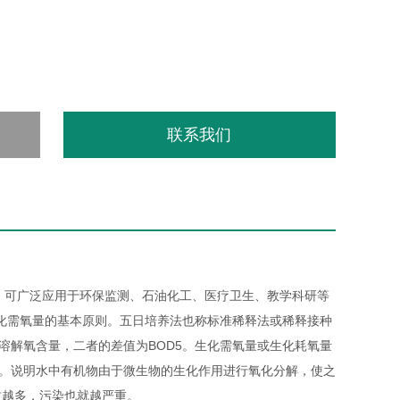
联系我们
，可广泛应用于环保监测、石油化工、医疗卫生、教学科研等
日生化需氧量的基本原则。五日培养法也称标准稀释法或稀释接种
中溶解氧含量，二者的差值为BOD5。生化需氧量或生化耗氧量
标。说明水中有机物由于微生物的生化作用进行氧化分解，使之
质越多，污染也就越严重。