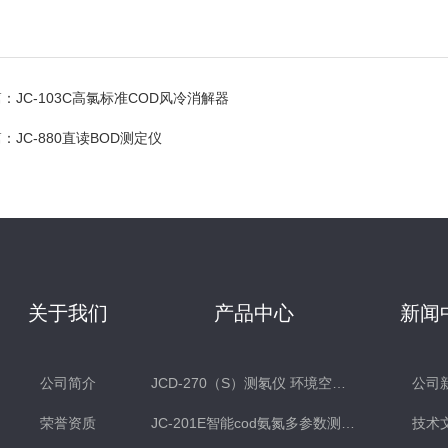
篇：
JC-103C高氯标准COD风冷消解器
篇：
JC-880直读BOD测定仪
关于我们
产品中心
新闻
公司简介
JCD-270（S）测氡仪 环境空气氡测量仪 土壤测氡仪
公司
荣誉资质
JC-201E智能cod氨氮多参数测定仪
技术