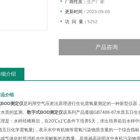
厂商性质：
生产厂家
更新时间：
2023-09-08
访 问 量：
5252
产品咨询
详细介绍
产品介绍
BOD测定仪
是利用空气压差法原理进行生化需氧量测定的一种新型仪器
对水质的监测。
数字式BOD测定仪
该系列产品遵循GB7488-87水质五
理是：水样经稀释后，在20℃±1℃条件下培养5天，求出培养前后水样
般指五日化学需氧量)，表示水中有机物等需氧污染物质含量的一个综合指
化或气体化时所消耗水中溶解氧的总数量。其值越高说明水中有机污染物