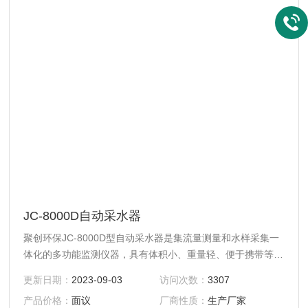
JC-8000D自动采水器
聚创环保JC-8000D型自动采水器是集流量测量和水样采集一
体化的多功能监测仪器，具有体积小、重量轻、便于携带等特
点，是环保总局水环境能力监测仪器设备的中标产品。符合中
更新日期：
2023-09-03
访问次数：
3307
国环境保护部水质自动采样器技术要求及检测方法（HJ/T372
产品价格：
面议
厂商性质：
生产厂家
—2007）。