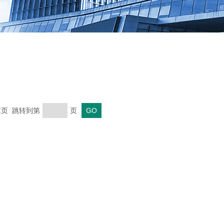
 末页 跳转到第
页