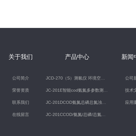
关于我们
产品中心
新闻
公司简介
JCD-270（S）测氡仪 环境空气氡测量仪 土壤测氡仪
公司
荣誉资质
JC-201E智能cod氨氮多参数测定仪
技术
联系我们
JC-201DCOD氨氮总磷总氮浊度多参数水质检测仪
应用
在线留言
JC-201CCOD/氨氮/总磷/总氮水质分析仪