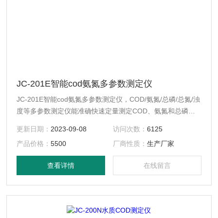
JC-201E智能cod氨氮多参数测定仪
JC-201E智能cod氨氮多参数测定仪，COD/氨氮/总磷/总氮/浊
度等多参数测定仪能准确快速定量测定COD、氨氮和总磷浊
度等指标（可选参数），适用于检测地表水、地下水等一般环
更新日期：
2023-09-08
访问次数：
6125
境水样和中轻度污染废水等各种水体。可广泛应用于环保监测
产品价格：
5500
厂商性质：
生产厂家
站、污水处理厂、大专院校、科研院所、石化、造纸、印染、
电子、电力、钢铁、农业、市政工程等行业。
查看详情
在线留言