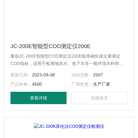
JC-200E智能型COD测定仪200E
聚创JC-200E智能型COD测定仪200E能准确快速定量测定
COD指标，适用于检测地表水、地下水等一般环境水样和中
轻度污染废水等各种水体。可广泛应用于环保监测站、污水处
更新日期：
2023-09-08
访问次数：
2507
理厂、大专院校、科研院所、石化、造纸、印染、电子、电
产品价格：
4500
厂商性质：
生产厂家
力、钢铁、农业、市政工程等行业。
查看详情
在线留言