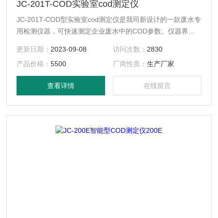
JC-201T-COD实验室cod测定仪
JC-201T-COD型实验室cod测定仪是我司新设计的一款废水专
用检测仪器，可快速测定企业废水中的COD参数。仪器界面
设计简单大方，固定式多通道光路设计模式，可自动切换光源
更新日期：
2023-09-08
访问次数：
2830
通道，使光源更加稳定，消除了传统手工转动的误差因素。该
产品价格：
5500
厂商性质：
生产厂家
款仪器可扩展性强，为后期企业增加检测参数提供了便利性。
查看详情
在线留言