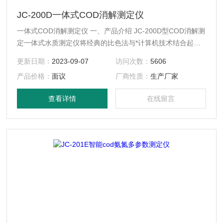
JC-200D一体式COD消解测定仪
一体式COD消解测定仪 一、产品介绍 JC-200D型COD消解测
定一体式水质测定仪将经典的比色法与*计算机技术结合起
来，应用微电脑光电子比色检测原理取代传统的目视比色法，
更新日期：
2023-09-07
访问次数：
5606
消除了人为误差，测量分辨率大大提高。该产品具有自动PID
产品价格：
面议
厂商性质：
生产厂家
控温、双液晶显示、自动调零、浓度直读、曲线存储、自动打
印等特点，仪器操作简便，人机交互式操作，使用者无需复杂
查看详情
在线留言
的专业知识即可应用本产品。