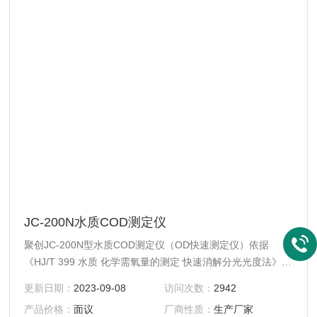
JC-200N水质COD测定仪
聚创JC-200N型水质COD测定仪（OD快速测定仪）依据
《HJ/T 399 水质 化学需氧量的测定 快速消解分光光度法》设
计并开发，能准确快速测定水样的COD指标，适用于检测地
更新日期：
2023-09-08
访问次数：
2942
表水、地下水等一般环境水样和中轻度污染废水水样。可广泛
产品价格：
面议
厂商性质：
生产厂家
应用于环保监测站、污水处理厂、大专院校、科研院所、石