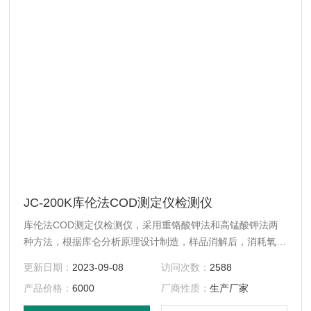
JC-200K库伦法COD测定仪检测仪
库伦法COD测定仪检测仪，采用重铬酸钾法和高锰酸钾法两
种方法，根据库仑分析原理设计制造，样品消解后，消耗氧化
剂，电解产生滴定剂，滴定剩余的氧化剂，测量滴定过程中消
更新日期：
2023-09-08
访问次数：
2588
耗的电量，根据法拉第定律，计算出样品的COD含量。
产品价格：
6000
厂商性质：
生产厂家