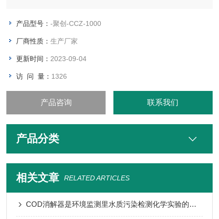
况提供可靠数据，该仪器适用于煤矿井下及其它含有爆炸危险性
气体的作业场所。
产品型号：
-聚创-CCZ-1000
厂商性质：
生产厂家
更新时间：
2023-09-04
访 问 量：
1326
产品咨询
联系我们
产品分类
相关文章
RELATED ARTICLES
COD消解器是环境监测里水质污染检测化学实验的重要仪器