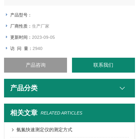
由射流瓶口倒入储样瓶中，打开真空泵将四氯化碳和水样通过射
流瓶尾部细孔吸到射流瓶中。由于四氯化碳比水重，沉积在底
产品型号：
部，细孔管将四氯化碳从储样瓶吸到射流瓶的底部，当水样吸到
厂商性质：
生产厂家
射流瓶时，水样已经经过四氯化碳，得到部分萃取
更新时间：
2023-09-05
访 问 量：
2940
产品咨询
联系我们
产品分类
相关文章
RELATED ARTICLES
氨氮快速测定仪的测定方式