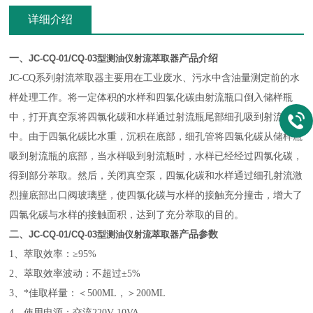
详细介绍
一、
JC-CQ-01/CQ-03型测油仪射流萃取器
产品介绍
JC-CQ系列射流萃取器主要用在工业废水、污水中含油量测定前的水
样处理工作。将一定体积的水样和四氯化碳由射流瓶口倒入储样瓶
中，打开真空泵将四氯化碳和水样通过射流瓶尾部细孔吸到射流瓶
中。由于四氯化碳比水重，沉积在底部，细孔管将四氯化碳从储样瓶
吸到射流瓶的底部，当水样吸到射流瓶时，水样已经经过四氯化碳，
得到部分萃取。然后，关闭真空泵，四氯化碳和水样通过细孔射流激
烈撞底部出口阀玻璃壁，使四氯化碳与水样的接触充分撞击，增大了
四氯化碳与水样的接触面积，达到了充分萃取的目的。
二、
JC-CQ-01/CQ-03型测油仪射流萃取器
产品参数
1、萃取效率：≥95%
2、萃取效率波动：不超过±5%
3、*佳取样量：＜500ML，＞200ML
4、使用电源：交流220V 10VA