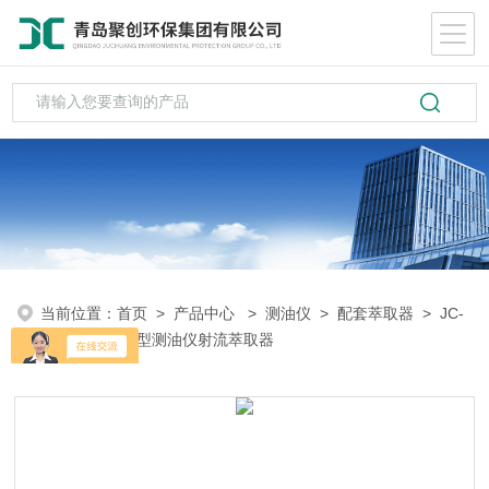
当前位置：
首页
>
产品中心
>
测油仪
>
配套萃取器
> JC-
CQ-01/CQ-03型测油仪射流萃取器