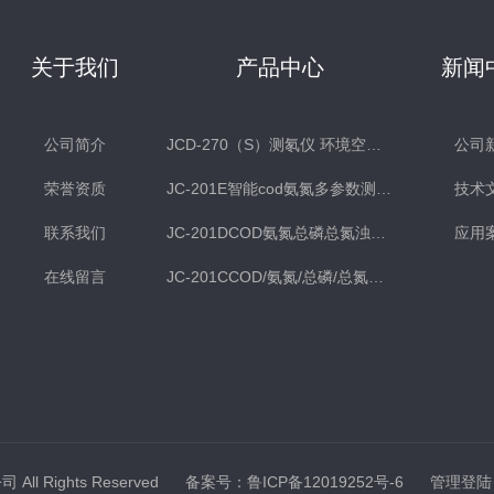
关于我们
产品中心
新闻
公司简介
JCD-270（S）测氡仪 环境空气氡测量仪 土壤测氡仪
公司
荣誉资质
JC-201E智能cod氨氮多参数测定仪
技术
联系我们
JC-201DCOD氨氮总磷总氮浊度多参数水质检测仪
应用
在线留言
JC-201CCOD/氨氮/总磷/总氮水质分析仪
ll Rights Reserved
备案号：鲁ICP备12019252号-6
管理登陆