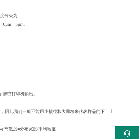
粒度分级为
m、6µm、5µm、
示屏或打印机输出。
大，因此我们一般不能用小颗粒和大颗粒来代表样品的下、上
:离散度=分布宽度/平均粒度