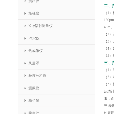
测距仪
二、
（1）
场强仪
150µ
X -γ辐射测量仪
4µm、
（2）
PCR仪
（3）
（4）
热成像仪
（5）
三、
风量罩
（1
粒度分析仪
（2
（3
测振仪
从统
限，
粉尘仪
三.粒
如果用
噪声计