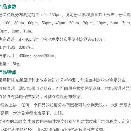
产品参数
粉尘粒度分布测定范围：0～150µm。测定粉尘累积质量筛上分布，粉尘
m、100、80µm、60µm、50µm、40µm、30µm、20µm、10µm、8µm、7µ
3µm、2µm、1µm。
测定误差：d＜40µm时，粉尘粒度分布重复测定误差≤10%；
工作电源：220VAC。
外形尺寸：430㎜×285㎜×300㎜。
重量：15kg。
产品特点
）采用斯托克斯原理和比尔定律进行分析检测，能准确测定粉尘粒度分布。
）读数直观，测定结果自动储存，也可由用户根据需要选择，把结果通过显
）仪器具有掉电保护功能，可储存粒度分布数据。
计理论上讲，任何一个样品的粒度分布范围都可能小到无限小，大到无限
而是用一对边界粒径来表示下、上限。
度分布的离散度:离散度用来描述粒度分布的相对宽度或不均匀程度，定义为
x50代表平均粒径，那么就用(x90-x10)代表粒度分布范围。