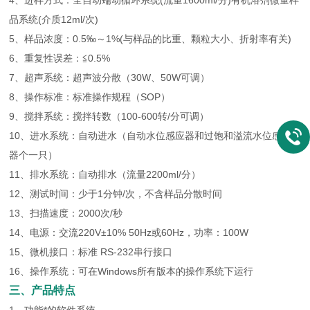
4、进样方式：全自动蠕动循环系统(流量1600ml/分)有机溶剂微量样
品系统(介质12ml/次)
5、样品浓度：0.5‰～1%(与样品的比重、颗粒大小、折射率有关)
6、重复性误差：≦0.5%
7、超声系统：超声波分散（30W、50W可调）
8、操作标准：标准操作规程（SOP）
9、搅拌系统：搅拌转数（100-600转/分可调）
10、进水系统：自动进水（自动水位感应器和过饱和溢流水位感应
器个一只）
11、排水系统：自动排水（流量2200ml/分）
12、测试时间：少于1分钟/次，不含样品分散时间
13、扫描速度：2000次/秒
14、电源：交流220V±10% 50Hz或60Hz，功率：100W
15、微机接口：标准 RS-232串行接口
16、操作系统：可在Windows所有版本的操作系统下运行
三、产品特点