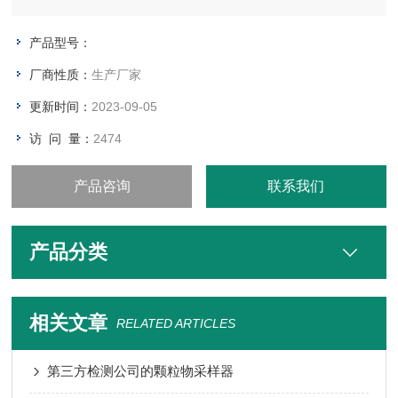
机软件的标准SOP操作规程实现全自动的操作从而大大降低了使
用者的工作量
产品型号：
厂商性质：
生产厂家
更新时间：
2023-09-05
访 问 量：
2474
产品咨询
联系我们
产品分类
相关文章
RELATED ARTICLES
第三方检测公司的颗粒物采样器