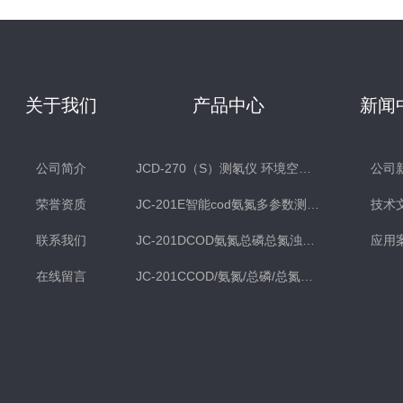
关于我们
产品中心
新闻
公司简介
JCD-270（S）测氡仪 环境空气氡测量仪 土壤测氡仪
公司
荣誉资质
JC-201E智能cod氨氮多参数测定仪
技术
联系我们
JC-201DCOD氨氮总磷总氮浊度多参数水质检测仪
应用
在线留言
JC-201CCOD/氨氮/总磷/总氮水质分析仪