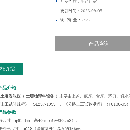
厂商性质：
生产厂家
更新时间：
2023-09-05
访 问 量：
2422
产品咨询
详细介绍
产品介绍
PZ土壤膨胀仪（ 土壤物理学设备 ）
主要由上盖、底座、套座、环刀、透水石
土工试验规程》（SL237-1999）、《公路土工试验规程》（T0130-
产品参数
样尺寸：φ61.8㎜、高40㎜（面积30cm2）。
器外形尺寸：φ118（管嘴除外）高度约155㎜。