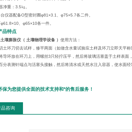
器净重：3.5㎏。
台仪器配备O型密封圈φ81×3.1、φ75×5.7各二件。
φ61.8×10、φ65×10各一件。
产品特点
PZ土壤膨胀仪（ 土壤物理学设备 ）
使用方法：
用切土环刀切去试样，修平两面（如做含水量试验应土样及环刀立即天平
再将导环放在环刀上，用螺丝3只轻拧压平，然后将玻璃活塞盖于土样表面
使百分表测针端点与活塞头接触，然后将清水或天然水注入容器，使水面经
环保为您提供全面的技术支持和*的售后服务！
产品咨询