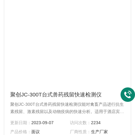
聚创JC-300T台式兽药残留快速检测仪
聚创JC-300T台式兽药残留快速检测仪能对禽畜产品进行抗生
素残留、激素残留以及动物疫病的快速分析。适用于酒店宾
馆、企事业单位、学校、各类超市、集贸市场、农产品种植基
更新日期：
2023-09-07
访问次数：
2234
地、农产品批发市场、食品生产企业、各级农产品检测中心、
产品价格：
面议
厂商性质：
生产厂家
各级工商、政府机关、食堂、进出口检验检疫局、技术卫生监