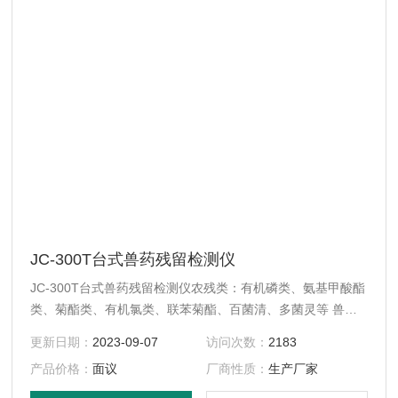
JC-300T台式兽药残留检测仪
JC-300T台式兽药残留检测仪农残类：有机磷类、氨基甲酸酯
类、菊酯类、有机氯类、联苯菊酯、百菌清、多菌灵等 兽药
残留类：瘦肉精、氯霉素、孔雀石绿、呋喃唑酮、呋喃西林、
更新日期：
2023-09-07
访问次数：
2183
呋喃妥因、呋喃它酮、喹诺酮、磺胺类、四环素、喹乙醇、氟
产品价格：
面议
厂商性质：
生产厂家
苯尼考、地塞米松、甲硝唑等抗生素。 真菌毒素类：B1、赭
曲霉毒素、呕吐毒素、玉米赤霉烯酮等真菌毒素。 该仪器能