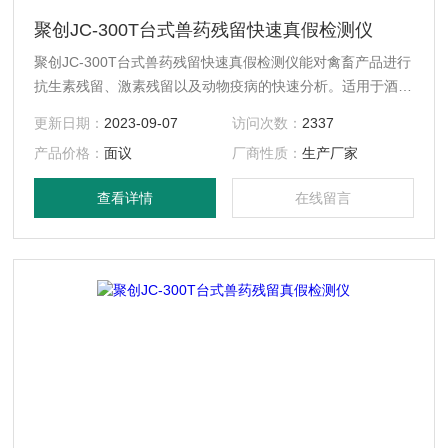
聚创JC-300T台式兽药残留快速真假检测仪
聚创JC-300T台式兽药残留快速真假检测仪能对禽畜产品进行
抗生素残留、激素残留以及动物疫病的快速分析。适用于酒店
宾馆、企事业单位、学校、各类超市、集贸市场、农产品种植
更新日期：
2023-09-07
访问次数：
2337
基地、农产品批发市场、食品生产企业、各级农产品检测中
产品价格：
面议
厂商性质：
生产厂家
心、各级工商、政府机关、食堂、进出口检验检疫局、技术卫
生监督等部门领域。
查看详情
在线留言