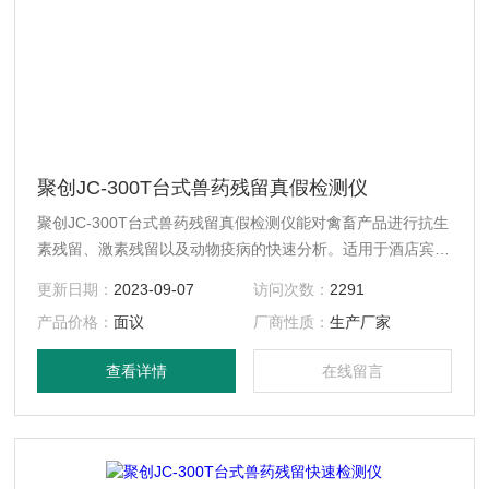
聚创JC-300T台式兽药残留真假检测仪
聚创JC-300T台式兽药残留真假检测仪能对禽畜产品进行抗生
素残留、激素残留以及动物疫病的快速分析。适用于酒店宾
馆、企事业单位、学校、各类超市、集贸市场、农产品种植基
更新日期：
2023-09-07
访问次数：
2291
地、农产品批发市场、食品生产企业、各级农产品检测中心、
产品价格：
面议
厂商性质：
生产厂家
各级工商、政府机关、食堂、进出口检验检疫局、技术卫生监
督等部门领域。
查看详情
在线留言