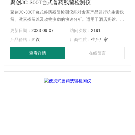
聚创JC-300T台式兽药残留检测仪
聚创JC-300T台式兽药残留检测仪能对禽畜产品进行抗生素残
留、激素残留以及动物疫病的快速分析。适用于酒店宾馆、企
事业单位、学校、各类超市、集贸市场、农产品种植基地、农
更新日期：
2023-09-07
访问次数：
2191
产品批发市场、食品生产企业、各级农产品检测中心、各级工
产品价格：
面议
厂商性质：
生产厂家
商、政府机关、食堂、进出口检验检疫局、技术卫生监督等部
门领域。
查看详情
在线留言