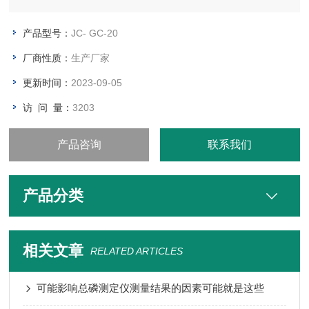
多次测量的繁复工作，而且利用图像法测量冠层可以主动避开不
符合计算该冠层结构参数的冠层空隙部分，也可以躲开不符合测
产品型号：
JC- GC-20
量计算的障碍物。
厂商性质：
生产厂家
更新时间：
2023-09-05
访 问 量：
3203
产品咨询
联系我们
产品分类
相关文章
RELATED ARTICLES
可能影响总磷测定仪测量结果的因素可能就是这些