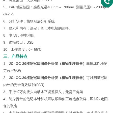
4、测量范围：天顶角由0°～75°
5、PAR感应范围：感应光谱400nm～ 700nm 测量范围0～2000μm
ol/㎡•S
6、分析软件：植物冠层分析系统
7、显示和内存：决定于笔记本电脑的选择。
8、电 源：锂电池组
9、传输接口：USB
10、工作温度：0～55℃
三、产品特点
1、
JC- GC-20​植物冠层图像分析仪（植物生理仪器）
非破坏性地测
定冠层结构
2、
JC- GC-20​植物冠层图像分析仪（植物生理仪器）
可以测量冠层
内外的光合有效辐射(PAR)
3、手持式万向接头自动水平调整探头，无需三角架
4、随身携带的笔记本计算机可以帮助你正确选点取样，即时决定图
像的取舍