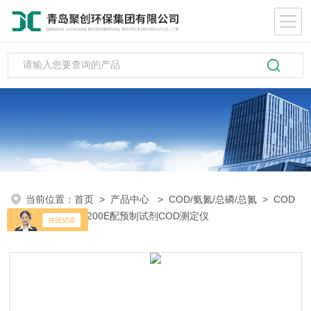
当前位置：
首页
>
产品中心
>
COD/氨氮/总磷/总氮
>
COD
测定仪
> JC-200E配预制试剂COD测定仪