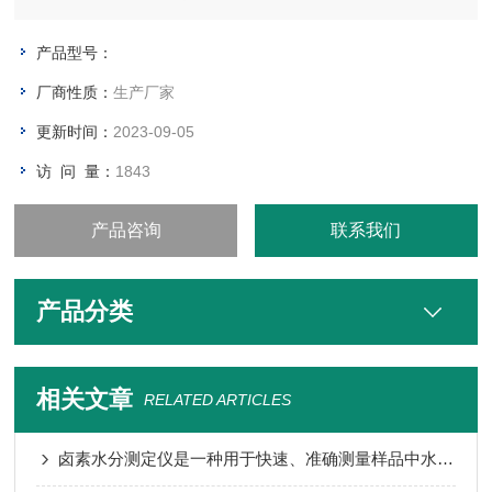
仪器*多可储存256条历史记录，为您提供更多便利。该仪器技术
创新、操作简便、实验快速、结果可靠、性能稳定，广泛应用于
产品型号：
石油、化工、电力、医药、农药、矿物、电池、塑胶、制冷、机
厂商性质：
生产厂家
械
更新时间：
2023-09-05
访 问 量：
1843
产品咨询
联系我们
产品分类
相关文章
RELATED ARTICLES
卤素水分测定仪是一种用于快速、准确测量样品中水分含量的仪器