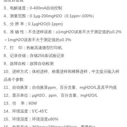
面友好直观
3、电解速度：0-400mA自动控制
4、测量范围：0.1μg-200mgH2O（0.1ppm~100%）
5、分 辨 率：0.1μgH2O(0.1ppm)
6、准 确 性：不含进样误差：≤1mgH2O误差不大于测定值的±0.2%
＞1mgH2O误差不大于测定值的±0.3%
7、打 印：热敏高速微型打印机
8、记录存储：存储256条试验记录
9、故障自检：故障自动检测
10、进样方式：体积进样、称重进样和稀释进样，中文提示输入样
品各个参数
11、自动换算：自动换算ppm、百分含量、mgH2O/L及其平均值
12、显示单位：μgH2O、ppm、百分含量、mgH2O/L
13、功 率：60W
14、环境温度：5℃-45℃
15、环境湿度：环境湿度≤80%