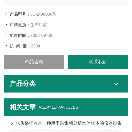
光源作为参比，测量激发红光与参比光之间的相位差，并与内部
标定值比对，从而计算出氧分子的浓度，经过温度补偿输出*终
产品型号：
JC-DO6000型
值。
厂商性质：
生产厂家
更新时间：
2023-09-06
访 问 量：
2604
产品咨询
联系我们
产品分类
相关文章
RELATED ARTICLES
水质采样器是一种用于采集和分析水体样本的仪器设备