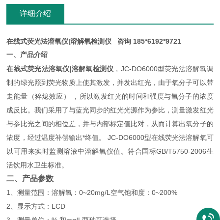
详细介绍
在线式荧光法溶氧仪
|溶解氧检测仪 咨询 185*6192*9721
一、产品介绍
在线式荧光法溶氧仪
|溶解氧检测仪
，JC-DO6000型荧光法溶解氧调
制的绿光照到荧光物质上使其激发，并发出红光，由于氧分子可以带
走能量（猝熄效应） ，所以激发红光的时间和强度与氧分子的浓度
成反比。我们采用了与蓝光同步的红光光源作为参比，测量激发红光
与参比光之间的相位差，并与内部标定值比对，从而计算出氧分子的
浓度，经过温度补偿输出*终值。 JC-DO6000型在线荧光法溶解氧可
以可用来实时监测溶液中溶解氧仪值。符合国标GB/T5750-2006生
活饮用水卫生标准。
二、产品参数
1、测量范围：溶解氧：0~20mg/L空气饱和度：0~200%
2、显示方式：LCD