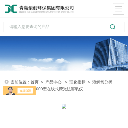
当前位置：
首页
>
产品中心
>
理化指标
>
溶解氧分析
仪
> JC-DO6000型在线式荧光法溶氧仪