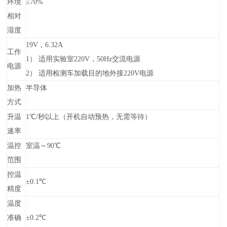
环境
≤70%
相对
湿度
19V，6.32A
工作
1）
适用实验室220V，50Hz交流电源
电源
2）
适用检测车加载目的地外接220V电源
加热
半导体
方式
升温
1℃/秒以上（开机自动预热，无需等待）
速率
温控
室温～90℃
范围
控温
±0.1℃
精度
温度
准确
±0.2℃