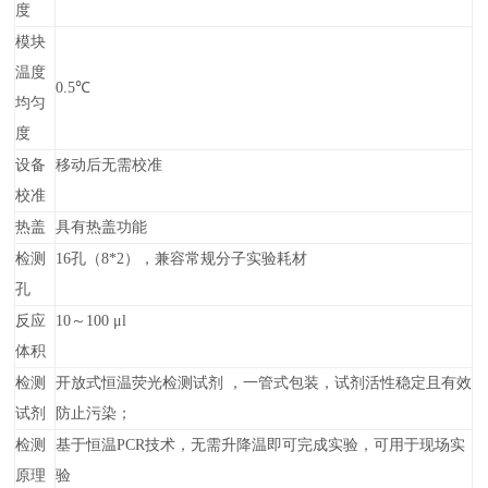
度
模块
温度
0.5℃
均匀
度
设备
移动后无需校准
校准
热盖
具有热盖功能
检测
16孔（8*2），兼容常规分子实验耗材
孔
反应
10～100 μl
体积
检测
开放式恒温荧光检测试剂 ，一管式包装，试剂活性稳定且有效
试剂
防止污染；
检测
基于恒温PCR技术，无需升降温即可完成实验，可用于现场实
原理
验