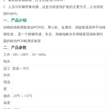
 餐厨剩余物喂猪，占全部疫情约34%；
 人员与车辆带毒传播，这是当前疫情扩散的主要方式，占全部疫
情约46%。
一、产品介绍
动物疫病检测套装由PCR仪、离心机、金属浴、涡旋振荡器和手动移
液组成， 是一个能够快速、专业、准确地解决非洲猪瘟现场检测问
题的移动PCR检测实验室
二、产品参数
工作
100～240V，50～60Hz
电压
适工
室温～30℃
作环
境温
度
储存
-20℃～+55℃
温度