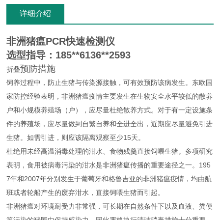
详细介绍
非洲猪瘟PCR快速检测仪
选型指导：185**6136**2593
预防措施
折叠
饲养过程中，防止生猪与传染源接触，可有效预防该病发生。东欧国
家防控经验表明，非洲猪瘟疫情主要发生在生物安全水平较低的散养
户和小规模养殖场（户），应尽量杜绝散养方式。对于有一定设施条
件的养殖场，应尽量做到自繁自养和全进全出，近期应尽量避免引进
生猪。如需引进，则应该隔离观察至少15天。
杜绝用未经高温消毒处理的泔水、食物残羹直接饲喂生猪。多项研究
表明，食用被病毒污染的泔水是非洲猪瘟传播的重要途径之一。195
7年和2007年分别发生于葡萄牙和格鲁吉亚的非洲猪瘟疫情，均由航
班或者轮船产生的废弃泔水，直接饲喂生猪而引起。
非洲猪瘟对环境耐受力非常强，可长期在自然条件下以及血液、粪便