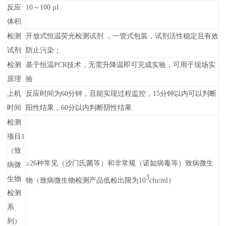
反应
10～100 μl
体积
检测
开放式恒温荧光检测试剂 ，一管式包装，试剂活性稳定且有效
试剂
防止污染；
检测
基于恒温PCR技术，无需升降温即可完成实验，可用于现场实
原理
验
上机
反应时间为60分钟，且能实现过程监控，15分钟
以内
可以判断
时间
阳性结果，60分以内判断阴性结果
检测
项目1
（致
≥26种常见（沙门氏菌等）和非常规（诺如病毒等）致病微生
病微
3
生物
物（致病微生物检测产品低检出限为10
cfu/ml）
检测
系
列）