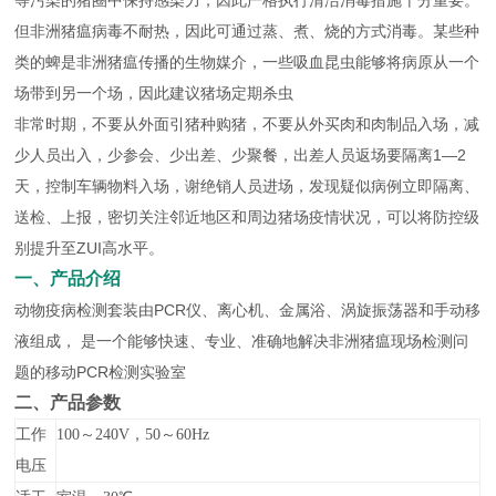
等污染的猪圈中保持感染力，因此严格执行清洁消毒措施十分重要。
但非洲猪瘟病毒不耐热，因此可通过蒸、煮、烧的方式消毒。某些种
类的蜱是非洲猪瘟传播的生物媒介，一些吸血昆虫能够将病原从一个
场带到另一个场，因此建议猪场定期杀虫
非常时期，不要从外面引猪种购猪，不要从外买肉和肉制品入场，减
少人员出入，少参会、少出差、少聚餐，出差人员返场要隔离1—2
天，控制车辆物料入场，谢绝销人员进场，发现疑似病例立即隔离、
送检、上报，密切关注邻近地区和周边猪场疫情状况，可以将防控级
别提升至ZUI高水平。
一、产品介绍
动物疫病检测套装由PCR仪、离心机、金属浴、涡旋振荡器和手动移
液组成， 是一个能够快速、专业、准确地解决非洲猪瘟现场检测问
题的移动PCR检测实验室
二、产品参数
工作
100～240V，50～60Hz
电压