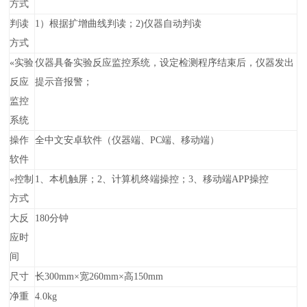
方式
判读
1）根据扩增曲线判读；2)仪器自动判读
方式
«
实验
仪器具备实验反应监控系统，设定检测程序结束后，仪器发出
反应
提示音报警；
监控
系统
操作
全中文安卓软件（仪器端、PC端、移动端）
软件
«
控制
1、本机触屏；2、计算机终端操控；3、移动端APP操控
方式
大反
180分钟
应时
间
尺寸
长300mm×宽260mm×高150mm
净重
4.0kg