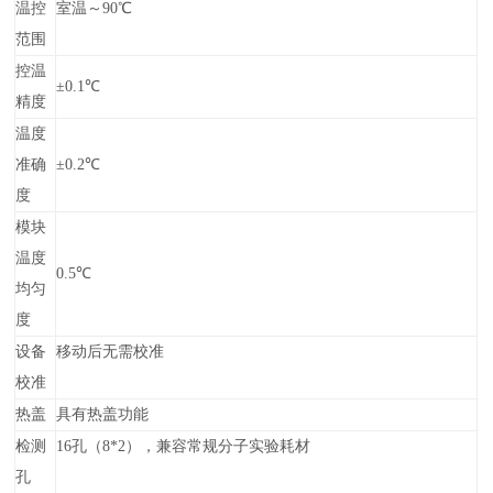
温控
室温～90℃
范围
控温
±0.1℃
精度
温度
准确
±0.2℃
度
模块
温度
0.5℃
均匀
度
设备
移动后无需校准
校准
热盖
具有热盖功能
检测
16孔（8*2），兼容常规分子实验耗材
孔