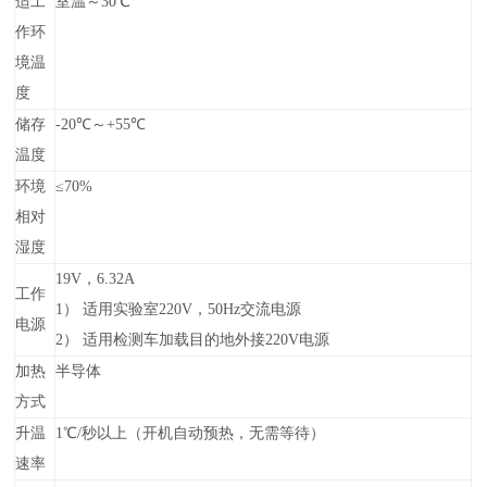
适工
室温～30℃
作环
境温
度
储存
-20℃～+55℃
温度
环境
≤70%
相对
湿度
19V，6.32A
工作
1）
适用实验室220V，50Hz交流电源
电源
2）
适用检测车加载目的地外接220V电源
加热
半导体
方式
升温
1℃/秒以上（开机自动预热，无需等待）
速率