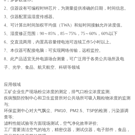
2、仪器设有可编程时钟芯片，为测量提供准确的日期，时间信息。
3、仪器配置温湿度传感器。
4、可计算出时间加权平均值（
TWA）和短时间接触允许浓
度值。
5、湿度修正范围：
90～85%，85～75%，75～60%，60%以下
6
、交直流两用，内置高容量锂电池可连续工作5小时以上。
7、本仪器可配接电脑：可实现网络传输，远程监控。
8、此产品适宜无外电源场合测量，可广泛用于各类公共场所及电
子、光
学、食品、航天航空、科研等领域
应用领域
工矿企业生产现场粉尘浓度的测定，排气口粉尘浓度监测;
疾病预防控制中心和卫生监督所对公共场所可吸入颗粒物浓度的监测
与;
环保监测中心对大气飘尘、PM10、PM2.5、TSP的检测，污染源调
查等;
滤料性能试验等方面现场测试，空气净化效率评价;
工厂需要清洁空气的地方，精密仪器，测试仪器，电子部件，食品，