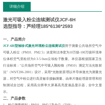
详细介绍
激光可吸入粉尘连续测试仪
JCF-6H
选型指导：芦经理185*6136*2593
一、产品简介
JCF-6H型袖珍式激光环境粉尘连续测试仪
用于测量公共场所空气中
可吸入粉尘（PM10、PM2.5）浓度和洁净度为10万级-100万级环境单
位体积空气里粒径为0.3-5.0um尘埃粒子数量。本仪器根据国家卫生
行业标准：“公共场所空气中可吸入颗粒物（PM10）测定方法光散射
法”（WS∕T206-2001）设计，采用*光散射原理以半导体激光为测量光
源，对空气中粉尘进行高灵敏非接触测量。由单片微处理器管理和控
制测试全过程，采用高分辨率大屏幕高亮度液晶显示器，全中文显
示。
二、产品参数
1、
粉尘测量档别：
PM10、PM2.5及全尘（TSP）
；