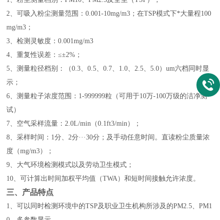
2、
可吸入粉尘测量范围：
0.001-10mg/m3；在TSP模式下*大量程100
mg/m3
；
3、检测灵敏度：0.001mg/m3
4、重复性误差：≤±2%；
5、
测量粒径档别：（
0.3、0.5、0.7、1.0、2.5、5.0）um六档同时显
示
；
6、
测量粒子浓度范围：
1-999999粒（可用于10万-100万级的洁净测
试）
7
、空气采样流量：
2.0L/min（0.1ft3/min）；
8
、采样时间：
1分、2分···30分；及手动任意时间。直读粉尘质量浓
度（mg/m3）；
9、大气环境检测模式以及劳动卫生模式；
10
、可计算出时间加权平均值（
TWA）和短时间接触允许浓度。
三、产品特点
1、可以同时检测环境中的TSP及职业卫生机构所涉及的PM2.5、PM1
0，多参数显示。