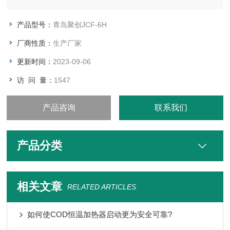
物（PM10）测定方法光散射法"（WS∕T206-2001）设计，采用*
光散射原理以半导体激光为测量光源，对空气中粉尘进行高灵敏
产品型号：
青岛聚创JCF-6H
非接触测量。
厂商性质：
生产厂家
更新时间：
2023-09-06
访 问 量：
1547
产品咨询
联系我们
产品分类
相关文章
RELATED ARTICLES
如何使COD恒温加热器启动更为安全可靠?