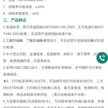
6、漂移：≤0.005Abs/3min；
7、抑制率示值误差：≤10%
8、抑制率重复性：≤5%
三、产品特点
1.依据标准：既可依据国标GB/T5009.199-2003，又可依据行标NY/
T448-2001检测； 在设置中选择国标或者行标。
2.乙酰胆碱酶、丁酰胆碱酶通用设计，可在设置中选择相应酶试剂进
行检测；
3.中小型台式机，金属底座，坚固耐用，体积小，便于携带，抗干
扰，检测准确性高，仪器寿命长。
4.采用USB2.0接口设计，方便数据存贮和移动，并可随时与计算机
直接相连。
★5．打印机采用串口5v打印，可选择手动打印或者自动打印，三分
钟出打印结果，打印格式为检测人姓名、吸光度差值、检测时间、检
测机构、样品名称及结果判定。（显示合格或者不合格）
6.大容量存储器(无须借助SD卡)， 可内部存储可外接U盘存储，存储