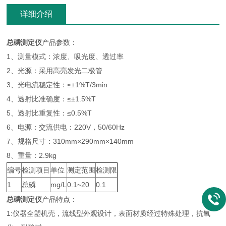
详细介绍
总磷测定仪
产品参数：
1、测量模式：浓度、吸光度、透过率
2、光源：采用高亮发光二极管
3、光电流稳定性：≤±1%T/3min
4、透射比准确度：≤±1.5%T
5、透射比重复性：≤0.5%T
6、电源：交流供电：220V，50/60Hz
7、规格尺寸：310mm×290mm×140mm
8、重量：2.9kg
编号
检测项目
单位
测定范围
检测限
1
总磷
mg/L
0.1~20
0.1
总磷测定仪
产品特点：
1:仪器全塑机壳，流线型外观设计，表面材质经过特殊处理，抗氧