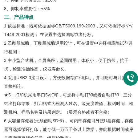
7、抑制率示值误差：≤10%
8、抑制率重复性：≤5%
三、产品特点
1.依据标准：既可依据国标GB/T5009.199-2003，又可依据行标NY/
T448-2001检测； 在设置中选择国标或者行标。
2.乙酰胆碱酶、丁酰胆碱酶通用设计，可在设置中选择相应酶试剂进
行检测；
3.中小型台式机，金属底座，坚固耐用，体积小，便于携带，抗干
扰，检测准确性高，仪器寿命长。
4.采用USB2.0接口设计，方便数据存贮和移动，并可随时与计算机
直接相连。
★5．打印机采用串口5v打印，可选择手动打印或者自动打印，三分
钟出打印结果，打印格式为检测人姓名、吸光度差值、检测时间、检
测机构、样品名称及结果判定。（显示合格或者不合格）
6.大容量存储器(无须借助SD卡)， 可内部存储可外接U盘存储，存储
器可选择循环打印，能存储一万五千条以上数据，并能根据时间或序