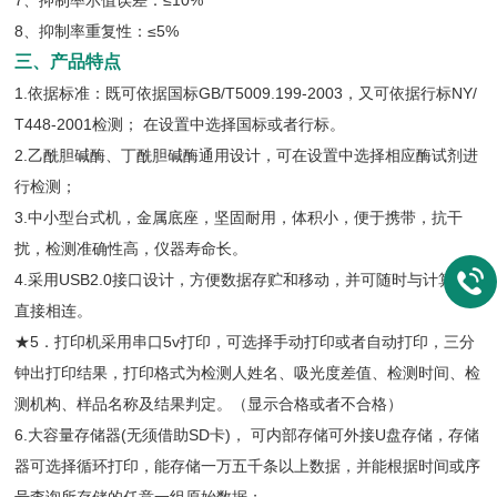
7、抑制率示值误差：≤10%
8、抑制率重复性：≤5%
三、产品特点
1.依据标准：既可依据国标GB/T5009.199-2003，又可依据行标NY/
T448-2001检测； 在设置中选择国标或者行标。
2.乙酰胆碱酶、丁酰胆碱酶通用设计，可在设置中选择相应酶试剂进
行检测；
3.中小型台式机，金属底座，坚固耐用，体积小，便于携带，抗干
扰，检测准确性高，仪器寿命长。
4.采用USB2.0接口设计，方便数据存贮和移动，并可随时与计算机
直接相连。
★5．打印机采用串口5v打印，可选择手动打印或者自动打印，三分
钟出打印结果，打印格式为检测人姓名、吸光度差值、检测时间、检
测机构、样品名称及结果判定。（显示合格或者不合格）
6.大容量存储器(无须借助SD卡)， 可内部存储可外接U盘存储，存储
器可选择循环打印，能存储一万五千条以上数据，并能根据时间或序