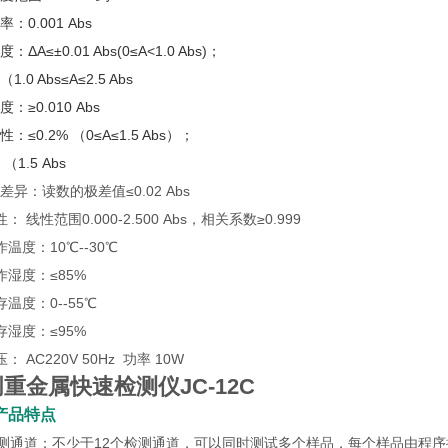
率：0.001 Abs
度：ΔA≤±0.01 Abs(0≤A<1.0 Abs)；
（1.0 Abs≤A≤2.5 Abs
度：≥0.010 Abs
性：≤0.2% （0≤A≤1.5 Abs）；
 （1.5 Abs
道差异：读数的极差值≤0.02 Abs
性： 线性范围0.000-2.500 Abs，相关系数≥0.999
作温度：10℃--30℃
工作湿度：≤85%
存温度：0--55℃
储存湿度：≤95%
压： AC220V 50Hz 功率 10W
创重金属快速检测仪
JC-12C
产品特点
检测通道：不少于12个检测通道，可以同时测试多个样品，每个样品由程