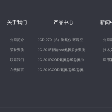
关于我们
产品中心
新闻
公司简介
JCD-270（S）测氡仪 环境空气氡测量仪 土壤测氡仪
公司
荣誉资质
JC-201E智能cod氨氮多参数测定仪
技术
联系我们
JC-201DCOD氨氮总磷总氮浊度多参数水质检测仪
应用
在线留言
JC-201CCOD/氨氮/总磷/总氮水质分析仪