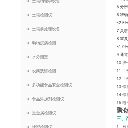
土壤物理学设备
5.分辨
6.准确
土壤检测仪
≤2.5%
土壤前处理设备
7.灵敏
8.重复
动物疫病检测
≤1.0%
9.通
水分测定
10.线
11.工
农药残留检测
12.
多功能食品安全检测仪
13.储
14.
食品添加剂检测仪
15.电
聚
重金属检测仪
三、
1、
蜂蜜检测仪