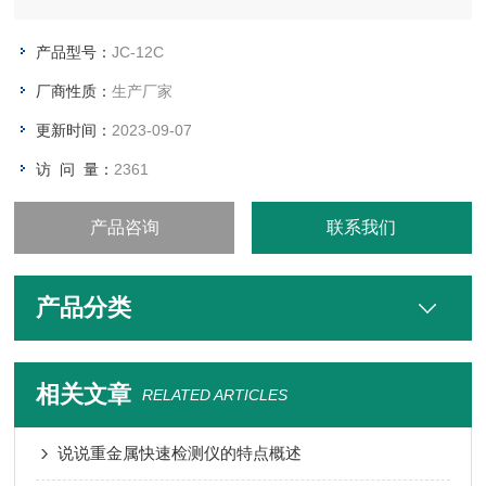
期积累，经生物积累、通过食物链进入人体而直接损伤人体器官
的有毒环境污染物。铅中毒的危害主要表现在对神经系统、血液
产品型号：
JC-12C
系统、心血管系统、骨骼系统等终生性的伤害上。
厂商性质：
生产厂家
更新时间：
2023-09-07
访 问 量：
2361
产品咨询
联系我们
产品分类
相关文章
RELATED ARTICLES
说说重金属快速检测仪的特点概述