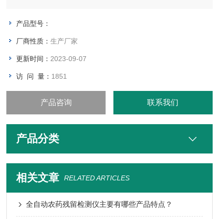
检测。仪器简单实用，操作便捷。适用于小型农贸批发销售市
场、农产品采购配送中心、酒楼、食堂、家庭果蔬加工前安全检
产品型号：
测。
厂商性质：
生产厂家
更新时间：
2023-09-07
访 问 量：
1851
产品咨询
联系我们
产品分类
相关文章
RELATED ARTICLES
全自动农药残留检测仪主要有哪些产品特点？