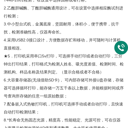
T448-2001检测； 在设置中选择国标或者行标。
2.乙酰胆碱酶、丁酰胆碱酶通用设计，可在设置中选择相应酶试剂进
行检测；
3.中小型台式机，金属底座，坚固耐用，体积小，便于携带，抗干
扰，检测准确性高，仪器寿命长。
4.采用USB2.0接口设计，方便数据存贮和移动，并可随时与计算机
直接相连。
★5．打印机采用串口5v打印，可选择手动打印或者自动打印，三分
钟出打印结果，打印格式为检测人姓名、吸光度差值、检测时间、检
测机构、样品名称及结果判定。（显示合格或者不合格）
6.大容量存储器(无须借助SD卡)， 可内部存储可外接U盘存储，存储
器可选择循环打印，能存储一万五千条以上数据，并能根据时间或序
号查询所存储的任意一组原始数据；
7.配备嵌入式热敏打印机，打印机可选择手动或者自动打印，且快速
自动打印检测结果；
8.*长寿命无热固态光源，精度高，性能稳定、光源可控，可在仪器